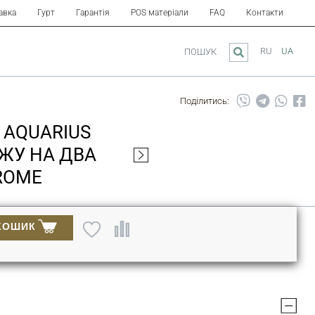
авка
Гурт
Гарантія
POS матеріали
FAQ
Контакти
RU
UA
ПОШУК
Поділитись:
 AQUARIUS
ЖУ НА ДВА
ROME
КОШИК