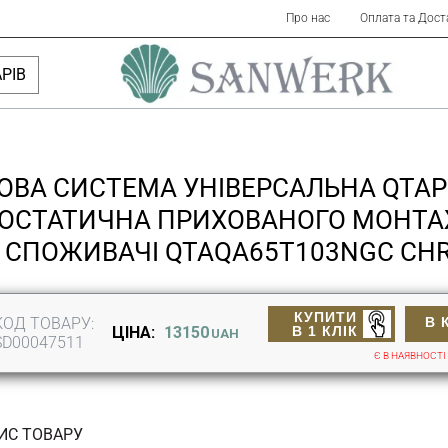
Про нас
Оплата та Дост
РІВ
ВА СИСТЕМА УНІВЕРСАЛЬНА QTAP
ОСТАТИЧНА ПРИХОВАНОГО МОНТА
СПОЖИВАЧІ QTAQA65T103NGC CH
КУПИТИ
КОД ТОВАРУ:
В 
В 1 КЛІК
ЦІНА:
13150
UAH
SD00047511
Є В НАЯВНОСТІ
ИС ТОВАРУ