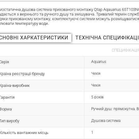
мостатична душова система прихованого монтажу Qtap Aqauarius 65T103
дається з верхнього та ручного душу та змішувача. Тривалий термін служби
дяки прихованому монтажу, комплектуючі системи можуть розміщуватися 
улювати температуру води.
СНОВНІ ХАРКАТЕРИСТИКИ
ТЕХНІЧНА СПЕЦИФІКАЦ
СПЕЦИФІКАЦІЯ
Серія
Aquarius
Країна реєстрації бренду
Чехія
Країна-виробник
Чехія
Гарантія
5 років
Форма
Ручний душ: прямокутна. В
Тип виробу
Душова система
Кількість вантажних місць
1