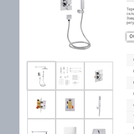
Тер
скла
Зав
рег
О