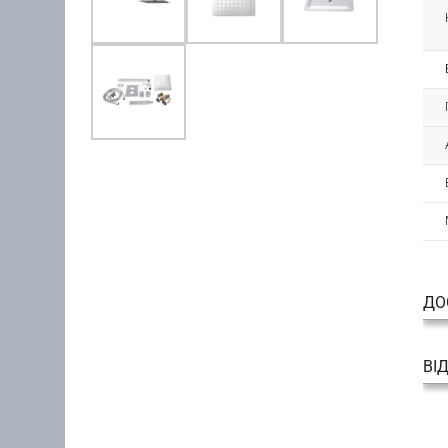
ДО
ВІ