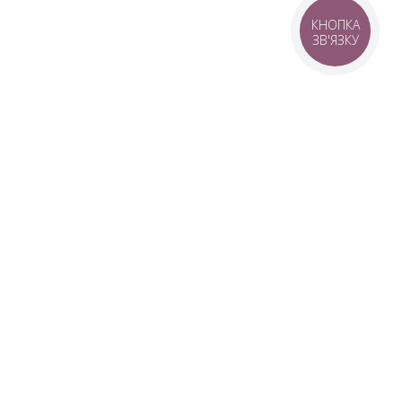
КНОПКА
ЗВ'ЯЗКУ
© 2016–2026 SANWERK®
Виробник меблів для ванної та
дзеркал
авка
ERK®
аження