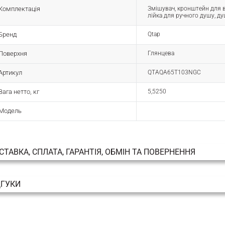
Комплектація
Змішувач, кронштейн для в
лійка для ручного душу, ду
Бренд
Qtap
Поверхня
Глянцева
Артикул
QTAQA65T103NGC
Вага нетто, кг
5,5250
Модель
СТАВКА, СПЛАТА, ГАРАНТІЯ, ОБМІН ТА ПОВЕРНЕННЯ
ДГУКИ