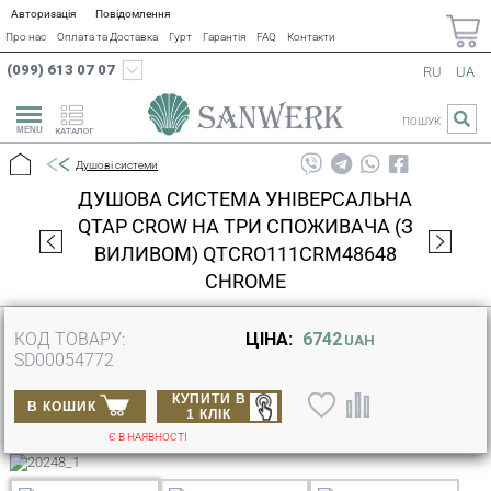
Авторизація
Повідомлення
Про нас
Оплата та Доставка
Гурт
Гарантія
FAQ
Контакти
(099) 613 07 07
RU
UA
ПОШУК
КАТАЛОГ
Душові системи
ДУШОВА СИСТЕМА УНІВЕРСАЛЬНА
QTAP CROW НА ТРИ СПОЖИВАЧА (З
ВИЛИВОМ) QTCRO111CRM48648
CHROME
КОД ТОВАРУ:
ЦІНА:
6742
UAH
SD00054772
КУПИТИ В
В КОШИК
1 КЛІК
Є В НАЯВНОСТІ