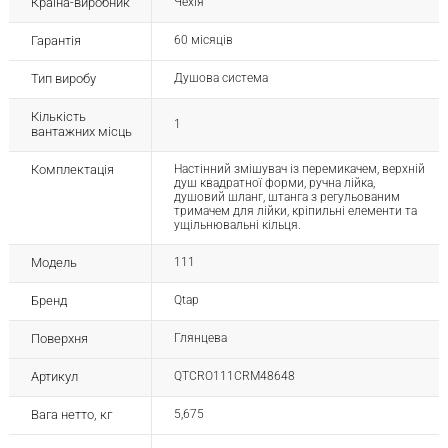
Країна-виробник
Чехія
Гарантія
60 місяців
Тип виробу
Душова система
Кількість
1
вантажних місць
Комплектація
Настінний змішувач із перемикачем, верхній
душ квадратної форми, ручна лійка,
душовий шланг, штанга з регульованим
тримачем для лійки, кріпильні елементи та
ущільнювальні кільця.
Модель
111
Бренд
Qtap
Поверхня
Глянцева
Артикул
QTCRO111CRM48648
Вага нетто, кг
5,675