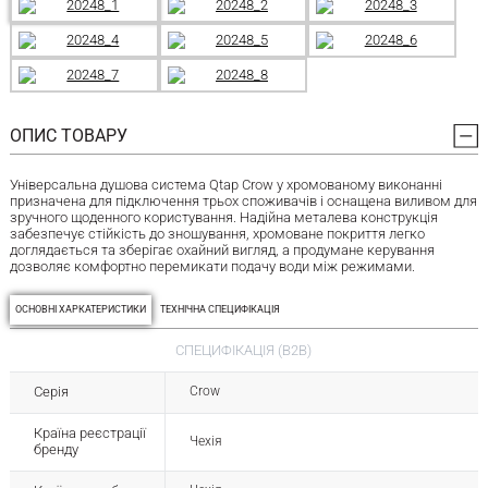
ОПИС ТОВАРУ
Універсальна душова система Qtap Crow у хромованому виконанні
призначена для підключення трьох споживачів і оснащена виливом для
зручного щоденного користування. Надійна металева конструкція
забезпечує стійкість до зношування, хромоване покриття легко
доглядається та зберігає охайний вигляд, а продумане керування
дозволяє комфортно перемикати подачу води між режимами.
ОСНОВНІ ХАРКАТЕРИСТИКИ
ТЕХНІЧНА СПЕЦИФІКАЦІЯ
СПЕЦИФІКАЦІЯ (B2B)
Серія
Crow
Країна реєстрації
Чехія
бренду