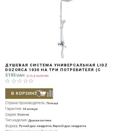
ДУШЕВАЯ СИСТЕМА УНИВЕРСАЛЬНАЯ LIDZ
DOZORCA 1030 НА ТРИ ПОТРЕБИТЕЛЯ (С
ИЗЛИВОМ) (K35) LDDOZ1030CRM45407 CHROME
5195
UAH
ЕСТЬ В НАЛИЧИИ
В КОРЗИНУ
Страна-производитель:
Польща
Гарантия:
36 місяців
Серия:
Dozorca
Тип изделия:
Душова система
Форма:
Ручний душ: квадратна. Верхній душ: квадратна