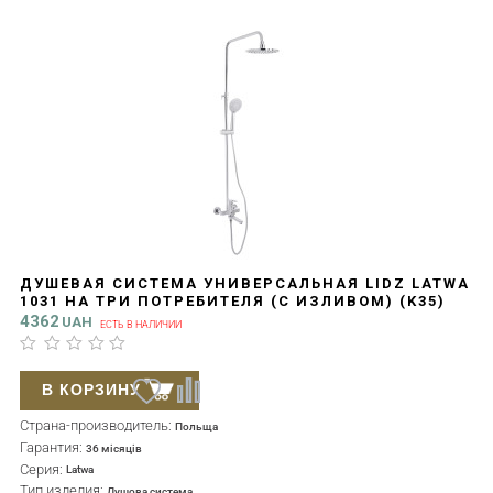
ДУШЕВАЯ СИСТЕМА УНИВЕРСАЛЬНАЯ LIDZ LATWA
1031 НА ТРИ ПОТРЕБИТЕЛЯ (С ИЗЛИВОМ) (K35)
CHROME LDLAT1031CRM48993
4362
UAH
ЕСТЬ В НАЛИЧИИ
В КОРЗИНУ
Страна-производитель:
Польща
Гарантия:
36 місяців
Серия:
Latwa
Тип изделия:
Душова система