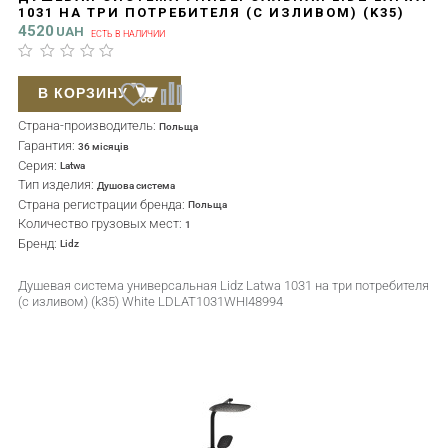
1031 НА ТРИ ПОТРЕБИТЕЛЯ (С ИЗЛИВОМ) (K35)
WHITE LDLAT1031WHI48994
4520
UAH
ЕСТЬ В НАЛИЧИИ
В КОРЗИНУ
Страна-производитель:
Польща
Гарантия:
36 місяців
Серия:
Latwa
Тип изделия:
Душова система
Страна регистрации бренда:
Польща
Количество грузовых мест:
1
Бренд:
Lidz
Душевая система универсальная Lidz Latwa 1031 на три потребителя
(с изливом) (k35) White LDLAT1031WHI48994