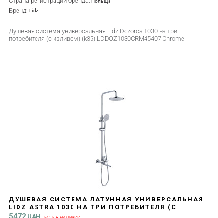
Страна регистрации бренда:
Польща
Бренд:
Lidz
Душевая система универсальная Lidz Dozorca 1030 на три
потребителя (с изливом) (k35) LDDOZ1030CRM45407 Chrome
ДУШЕВАЯ СИСТЕМА ЛАТУННАЯ УНИВЕРСАЛЬНАЯ
LIDZ ASTRA 1030 НА ТРИ ПОТРЕБИТЕЛЯ (С
ИЗЛИВОМ) (K35) LDAST1030CRM48086 CHROME
5472
UAH
ЕСТЬ В НАЛИЧИИ