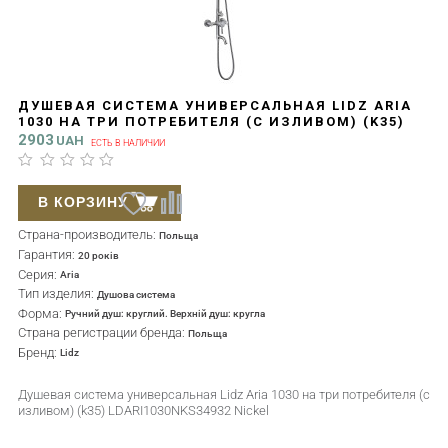
ДУШЕВАЯ СИСТЕМА УНИВЕРСАЛЬНАЯ LIDZ ARIA
1030 НА ТРИ ПОТРЕБИТЕЛЯ (С ИЗЛИВОМ) (K35)
LDARI1030NKS34932 NICKEL
2903
UAH
ЕСТЬ В НАЛИЧИИ
В КОРЗИНУ
Страна-производитель:
Польща
Гарантия:
20 років
Серия:
Aria
Тип изделия:
Душова система
Форма:
Ручний душ: круглий. Верхній душ: кругла
Страна регистрации бренда:
Польща
Бренд:
Lidz
Душевая система универсальная Lidz Aria 1030 на три потребителя (с
изливом) (k35) LDARI1030NKS34932 Nickel