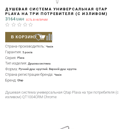
ДУШЕВАЯ СИСТЕМА УНИВЕРСАЛЬНАЯ QTAP
PLAVA НА ТРИ ПОТРЕБИТЕЛЯ (С ИЗЛИВОМ)
QT1004CRM CHROME
3164
UAH
ЕСТЬ В НАЛИЧИИ
В КОРЗИНУ
Страна-производитель:
Чехія
Гарантия:
5 років
Серия:
Plava
Тип изделия:
Душова система
Форма:
Ручний душ: круглий. Верхній душ: кругла
Страна регистрации бренда:
Чехія
Бренд:
Qtap
Душевая система универсальная Qtap Plava на три потребителя (с
изливом) QT1004CRM Chrome