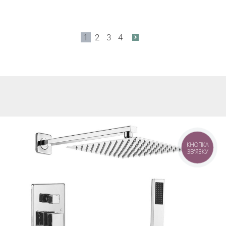
1
2
3
4
КНОПКА
ЗВ'ЯЗКУ