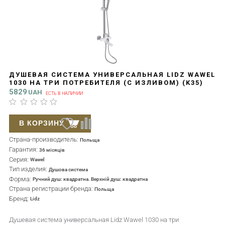
ДУШЕВАЯ СИСТЕМА УНИВЕРСАЛЬНАЯ LIDZ WAWEL
1030 НА ТРИ ПОТРЕБИТЕЛЯ (С ИЗЛИВОМ) (K35)
LDWAW1030WHI45401 WHITE
5829
UAH
ЕСТЬ В НАЛИЧИИ
В КОРЗИНУ
Страна-производитель:
Польща
Гарантия:
36 місяців
Серия:
Wawel
Тип изделия:
Душова система
Форма:
Ручний душ: квадратна. Верхній душ: квадратна
Страна регистрации бренда:
Польща
Бренд:
Lidz
Душевая система универсальная Lidz Wawel 1030 на три