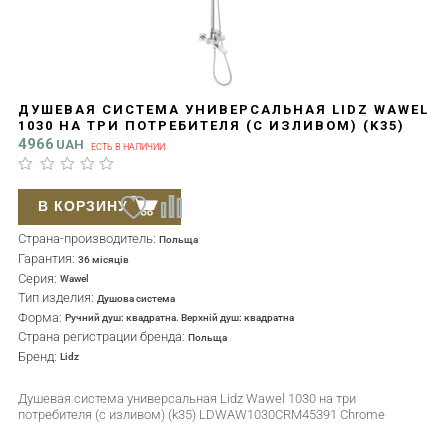
ДУШЕВАЯ СИСТЕМА УНИВЕРСАЛЬНАЯ LIDZ WAWEL
1030 НА ТРИ ПОТРЕБИТЕЛЯ (С ИЗЛИВОМ) (K35)
LDWAW1030CRM45391 CHROME
4966
UAH
ЕСТЬ В НАЛИЧИИ
В КОРЗИНУ
Страна-производитель:
Польща
Гарантия:
36 місяців
Серия:
Wawel
Тип изделия:
Душова система
Форма:
Ручний душ: квадратна. Верхній душ: квадратна
Страна регистрации бренда:
Польща
Бренд:
Lidz
Душевая система универсальная Lidz Wawel 1030 на три
потребителя (с изливом) (k35) LDWAW1030CRM45391 Chrome