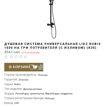
ДУШЕВАЯ СИСТЕМА УНИВЕРСАЛЬНАЯ LIDZ KUBIS
1030 НА ТРИ ПОТРЕБИТЕЛЯ (С ИЗЛИВОМ) (K35)
LDKUB1030BLA35724 BLACK
4561
UAH
ЕСТЬ В НАЛИЧИИ
В КОРЗИНУ
Страна-производитель:
Польща
Гарантия:
20 років
Серия:
Kubis
Тип изделия:
Душова система
Форма:
Ручний душ: прямокутна. Верхній душ: квадратна
Страна регистрации бренда:
Польща
Бренд:
Lidz