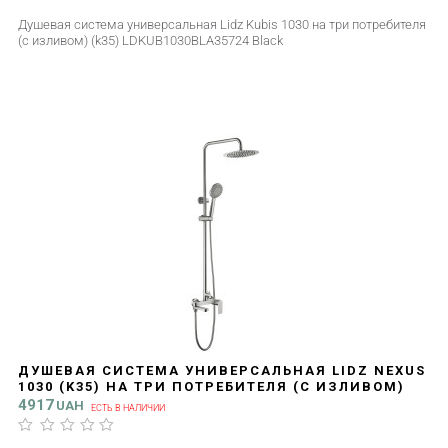
Душевая система универсальная Lidz Kubis 1030 на три потребителя
(с изливом) (k35) LDKUB1030BLA35724 Black
ДУШЕВАЯ СИСТЕМА УНИВЕРСАЛЬНАЯ LIDZ NEXUS
1030 (K35) НА ТРИ ПОТРЕБИТЕЛЯ (С ИЗЛИВОМ)
LDNEX1030NKS49189 NICKEL
4917
UAH
ЕСТЬ В НАЛИЧИИ