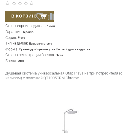
В КОРЗИНУ
Страна-производитель:
Чехія
Гарантия:
5 років
Серия:
Plava
Тип изделия:
Душова система
Форма:
Ручний душ: прямокутна. Верхній душ: квадратна
Страна регистрации бренда:
Чехія
Бренд:
Qtap
Душевая система универсальная Qtap Plava на три потребителя (с
изливом) c полочкой QT1005CRM Chrome