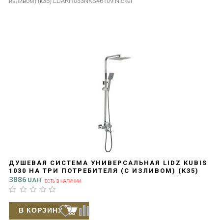
изливом) (k35) LDARI1033NKS46109 Nickel
ДУШЕВАЯ СИСТЕМА УНИВЕРСАЛЬНАЯ LIDZ KUBIS
1030 НА ТРИ ПОТРЕБИТЕЛЯ (С ИЗЛИВОМ) (K35)
LDKUB1030NKS28538 NICKEL
3886
UAH
ЕСТЬ В НАЛИЧИИ
В КОРЗИНУ