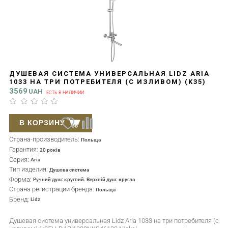
ДУШЕВАЯ СИСТЕМА УНИВЕРСАЛЬНАЯ LIDZ ARIA
1033 НА ТРИ ПОТРЕБИТЕЛЯ (С ИЗЛИВОМ) (K35)
LDARI1033NKS46109 NICKEL
3569
UAH
ЕСТЬ В НАЛИЧИИ
В КОРЗИНУ
Страна-производитель:
Польща
Гарантия:
20 років
Серия:
Aria
Тип изделия:
Душова система
Форма:
Ручний душ: круглий. Верхній душ: кругла
Страна регистрации бренда:
Польща
Бренд:
Lidz
Душевая система универсальная Lidz Aria 1033 на три потребителя (с