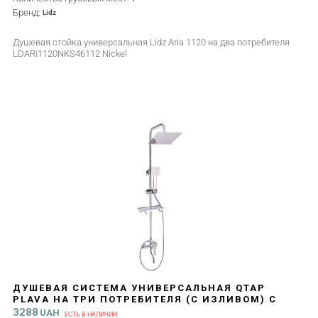
Бренд:
Lidz
Душевая стойка универсальная Lidz Aria 1120 на два потребителя
LDARI1120NKS46112 Nickel
ДУШЕВАЯ СИСТЕМА УНИВЕРСАЛЬНАЯ QTAP
PLAVA НА ТРИ ПОТРЕБИТЕЛЯ (С ИЗЛИВОМ) C
ПОЛОЧКОЙ QT1005CRM CHROME
3288
UAH
ЕСТЬ В НАЛИЧИИ