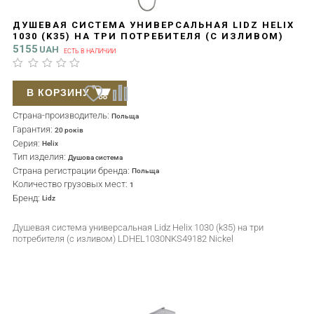
ДУШЕВАЯ СИСТЕМА УНИВЕРСАЛЬНАЯ LIDZ HELIX
1030 (K35) НА ТРИ ПОТРЕБИТЕЛЯ (С ИЗЛИВОМ)
LDHEL1030NKS49182 NICKEL
5155
UAH
ЕСТЬ В НАЛИЧИИ
В КОРЗИНУ
Страна-производитель:
Польща
Гарантия:
20 років
Серия:
Helix
Тип изделия:
Душова система
Страна регистрации бренда:
Польща
Количество грузовых мест:
1
Бренд:
Lidz
Душевая система универсальная Lidz Helix 1030 (k35) на три
потребителя (с изливом) LDHEL1030NKS49182 Nickel