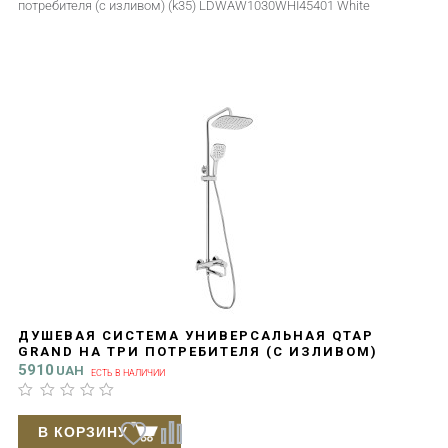
потребителя (с изливом) (k35) LDWAW1030WHI45401 White
ДУШЕВАЯ СИСТЕМА УНИВЕРСАЛЬНАЯ QTAP
GRAND НА ТРИ ПОТРЕБИТЕЛЯ (С ИЗЛИВОМ)
QTGRACRM1004 CHROME
5910
UAH
ЕСТЬ В НАЛИЧИИ
В КОРЗИНУ