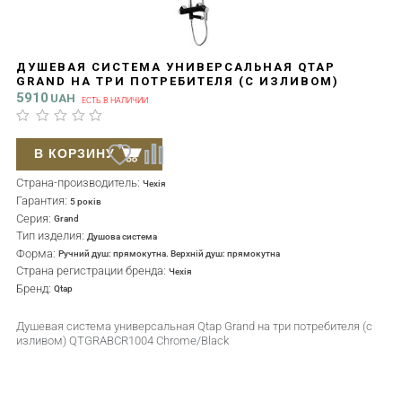
ДУШЕВАЯ СИСТЕМА УНИВЕРСАЛЬНАЯ QTAP
GRAND НА ТРИ ПОТРЕБИТЕЛЯ (С ИЗЛИВОМ)
QTGRABCR1004 CHROME/BLACK
5910
UAH
ЕСТЬ В НАЛИЧИИ
В КОРЗИНУ
Страна-производитель:
Чехія
Гарантия:
5 років
Серия:
Grand
Тип изделия:
Душова система
Форма:
Ручний душ: прямокутна. Верхній душ: прямокутна
Страна регистрации бренда:
Чехія
Бренд:
Qtap
Душевая система универсальная Qtap Grand на три потребителя (с
изливом) QTGRABCR1004 Chrome/Black