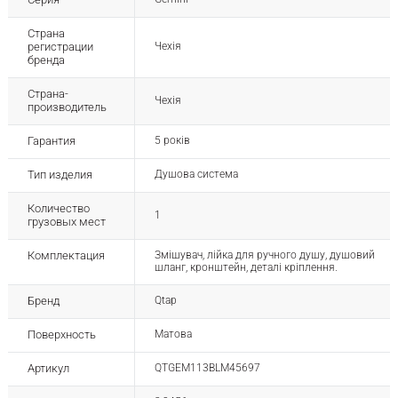
Страна
регистрации
Чехія
бренда
Страна-
Чехія
производитель
Гарантия
5 років
Тип изделия
Душова система
Количество
1
грузовых мест
Комплектация
Змішувач, лійка для ручного душу, душовий
шланг, кронштейн, деталі кріплення.
Бренд
Qtap
Поверхность
Матова
Артикул
QTGEM113BLM45697