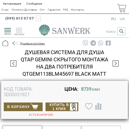
Авторизация
Сообщение
О нас
Оплата и Доставка
Опт
Гарантия
FAQ
Контакты
(099) 613 07 07
RU
UA
ПОИСК
КАТАЛОГ
Душевые системы
ДУШЕВАЯ СИСТЕМА ДЛЯ ДУША
QTAP GEMINI СКРЫТОГО МОНТАЖА
НА ДВА ПОТРЕБИТЕЛЯ
QTGEM113BLM45697 BLACK MATT
КОД ТОВАРА:
ЦЕНА:
8739
UAH
SD00051821
КУПИТЬ В
В КОРЗИНУ
1 КЛИК
ЕСТЬ В НАЛИЧИИ