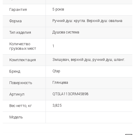
Гарантия
5 років
Форма
Ручний душ: кругла. Верхній душ: овальна
Тип изделия
Душова система
Количество
1
грузовых мест
Комплектация
Змішувач, верхній душ, ручний душ, шланг.
Бренд
Qtap
Поверхность
Глянцева
Артикул
QTSLA113CRM45898
Вес нетто, кг
3,825
Модель