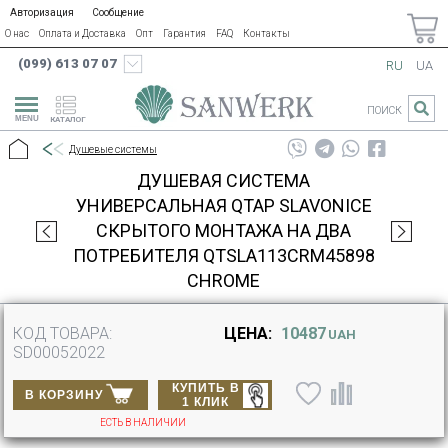
Авторизация
Сообщение
О нас
Оплата и Доставка
Опт
Гарантия
FAQ
Контакты
(099) 613 07 07
RU
UA
ПОИСК
КАТАЛОГ
Душевые системы
ДУШЕВАЯ СИСТЕМА
УНИВЕРСАЛЬНАЯ QTAP SLAVONICE
СКРЫТОГО МОНТАЖА НА ДВА
ПОТРЕБИТЕЛЯ QTSLA113CRM45898
CHROME
КОД ТОВАРА:
ЦЕНА:
10487
UAH
SD00052022
КУПИТЬ В
В КОРЗИНУ
1 КЛИК
ЕСТЬ В НАЛИЧИИ