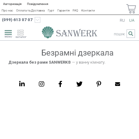
Авторизація
Повідомлення
Про нас
Оплата та Доставка
Гурт
Гарантія
FAQ
Контакти
(099) 613 07 07
RU
UA
ПОШУК
КАТАЛОГ
Безрамні дзеркала
Дзеркала без рами SANWERK®
—
у ванну кімнату
.