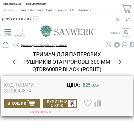
Авторизація
Повідомлення
Про нас
Оплата та Доставка
Гурт
Гарантія
FAQ
Контакти
(099) 613 07 07
RU
UA
ПОШУК
КАТАЛОГ
Тримачі для паперових рушників
ТРИМАЧ ДЛЯ ПАПЕРОВИХ
РУШНИКІВ QTAP POHODLI 300 ММ
QTDR600BP BLACK (POBUT)
КОД ТОВАРУ:
ЦІНА:
825
UAH
SD00042874
КУПИТИ В
В КОШИК
1 КЛІК
Є В НАЯВНОСТІ