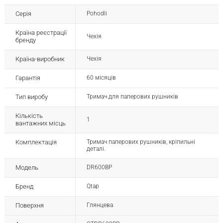
Серія
Pohodli
Країна реєстрації
Чехія
бренду
Країна-виробник
Чехія
Гарантія
60 місяців
Тип виробу
Тримач для паперових рушників
Кількість
1
вантажних місць
Комплектація
Тримач паперових рушників, кріпильні
деталі.
Модель
DR600BP
Бренд
Qtap
Поверхня
Глянцева