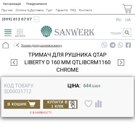
Авторизація
Повідомлення
Про нас
Оплата та Доставка
Гурт
Гарантія
FAQ
Контакти
(099) 613 07 07
RU
UA
ПОШУК
КАТАЛОГ
Тримач для рушників в ванну
ТРИМАЧ ДЛЯ РУШНИКА QTAP
LIBERTY D 160 ММ QTLIBCRM1160
CHROME
КОД ТОВАРУ:
ЦІНА:
644
UAH
SD00031712
КУПИТИ В
В КОШИК
1 КЛІК
Є В НАЯВНОСТІ