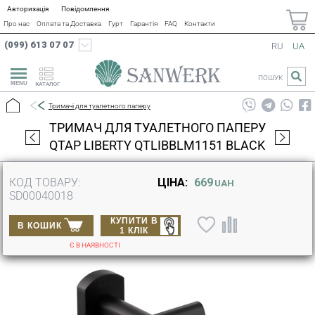
Авторизація
Повідомлення
Про нас
Оплата та Доставка
Гурт
Гарантія
FAQ
Контакти
(099) 613 07 07
RU
UA
ПОШУК
КАТАЛОГ
Тримачі для туалетного паперу
ТРИМАЧ ДЛЯ ТУАЛЕТНОГО ПАПЕРУ
QTAP LIBERTY QTLIBBLM1151 BLACK
КОД ТОВАРУ:
ЦІНА:
669
UAH
SD00040018
КУПИТИ В
В КОШИК
1 КЛІК
Є В НАЯВНОСТІ