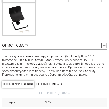
ОПИС ТОВАРУ
Тримач для туалетного паперу з кришкою Qtap Liberty BLM 1151
виготовлений з міцної латуні і має матову чорну поверхню. Він
підходить для інтер'єру з дизайном в будь-якому стилі й поєднується з
усіма аксесуарами санвузла того ж кольору. Кришка приховує з поля
зору рулон туалетного паперу, й захищає його від бризок та пилу.
Приховане кріплення дозволяє зберегти обробку санвузла.
ОСНОВНІ ХАРКАТЕРИСТИКИ
ТЕХНІЧНА СПЕЦИФІКАЦІЯ
СПЕЦИФІКАЦІЯ (B2B)
Серія
Liberty