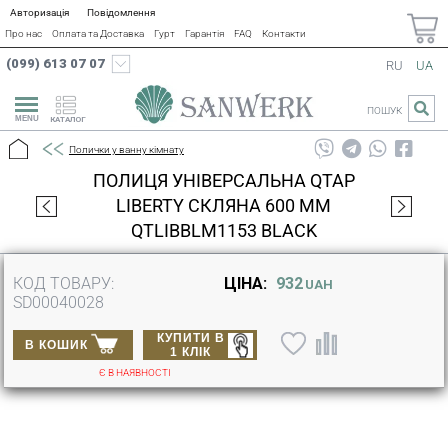
Авторизація
Повідомлення
Про нас
Оплата та Доставка
Гурт
Гарантія
FAQ
Контакти
(099) 613 07 07
RU
UA
ПОШУК
КАТАЛОГ
Полички у ванну кімнату
ПОЛИЦЯ УНІВЕРСАЛЬНА QTAP
LIBERTY СКЛЯНА 600 ММ
QTLIBBLM1153 BLACK
КОД ТОВАРУ:
ЦІНА:
932
UAH
SD00040028
КУПИТИ В
В КОШИК
1 КЛІК
Є В НАЯВНОСТІ