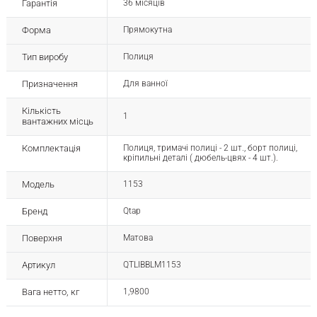
Гарантія
36 місяців
Форма
Прямокутна
Тип виробу
Полиця
Призначення
Для ванної
Кількість
1
вантажних місць
Комплектація
Полиця, тримачі полиці - 2 шт., борт полиці,
кріпильні деталі ( дюбель-цвях - 4 шт.).
Модель
1153
Бренд
Qtap
Поверхня
Матова
Артикул
QTLIBBLM1153
Вага нетто, кг
1,9800