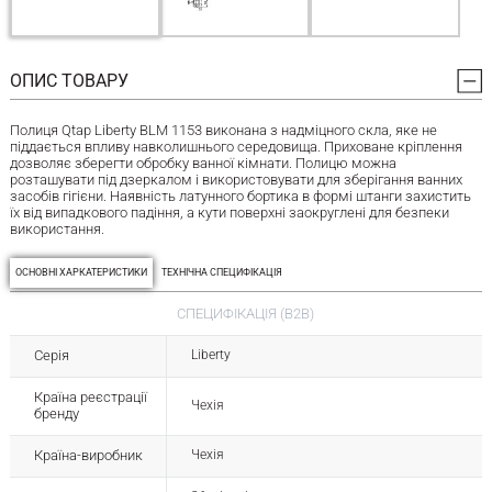
ОПИС ТОВАРУ
Полиця Qtap Liberty BLM 1153 виконана з надміцного скла, яке не
піддається впливу навколишнього середовища. Приховане кріплення
дозволяє зберегти обробку ванної кімнати. Полицю можна
розташувати під дзеркалом і використовувати для зберігання ванних
засобів гігієни. Наявність латунного бортика в формі штанги захистить
їх від випадкового падіння, а кути поверхні заокруглені для безпеки
використання.
ОСНОВНІ ХАРКАТЕРИСТИКИ
ТЕХНІЧНА СПЕЦИФІКАЦІЯ
СПЕЦИФІКАЦІЯ (B2B)
Серія
Liberty
Країна реєстрації
Чехія
бренду
Країна-виробник
Чехія