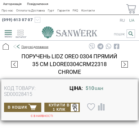
Авторизація
Повідомлення
Про нас
Оплата та Доставка
Гурт
Гарантія
FAQ
Контакти
(099) 613 07 07
RU
UA
ПОШУК
КАТАЛОГ
Поручні для ванни
ПОРУЧЕНЬ LIDZ OREO 0304 ПРЯМИЙ
35 СМ LDORE0304CRM22318
CHROME
КОД ТОВАРУ:
ЦІНА:
510
UAH
SD00028415
КУПИТИ В
В КОШИК
1 КЛІК
Є В НАЯВНОСТІ