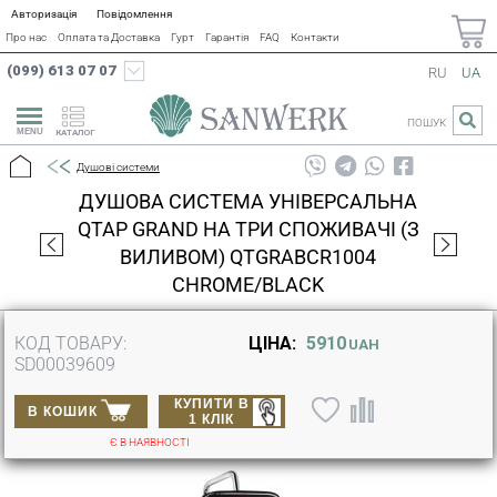
Авторизація
Повідомлення
Про нас
Оплата та Доставка
Гурт
Гарантія
FAQ
Контакти
(099) 613 07 07
RU
UA
ПОШУК
КАТАЛОГ
Душові системи
ДУШОВА СИСТЕМА УНІВЕРСАЛЬНА
QTAP GRAND НА ТРИ СПОЖИВАЧІ (З
ВИЛИВОМ) QTGRABCR1004
CHROME/BLACK
КОД ТОВАРУ:
ЦІНА:
5910
UAH
SD00039609
КУПИТИ В
В КОШИК
1 КЛІК
Є В НАЯВНОСТІ