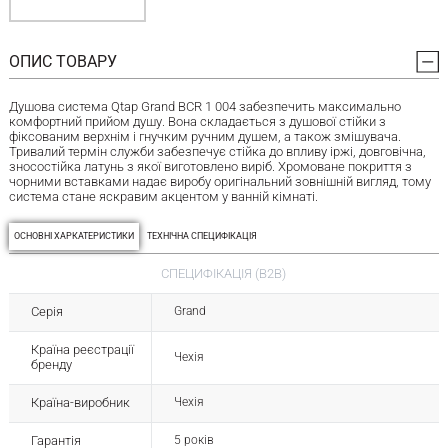
ОПИС ТОВАРУ
Душова система Qtap Grand BCR 1 004 забезпечить максимально
комфортний прийом душу. Вона складається з душової стійки з
фіксованим верхнім і гнучким ручним душем, а також змішувача.
Тривалий термін служби забезпечує стійка до впливу іржі, довговічна,
зносостійка латунь з якої виготовлено виріб. Хромоване покриття з
чорними вставками надає виробу оригінальний зовнішній вигляд, тому
система стане яскравим акцентом у ванній кімнаті.
ОСНОВНІ ХАРКАТЕРИСТИКИ
ТЕХНІЧНА СПЕЦИФІКАЦІЯ
СПЕЦИФІКАЦІЯ (B2B)
Серія
Grand
Країна реєстрації
Чехія
бренду
Країна-виробник
Чехія
Гарантія
5 років