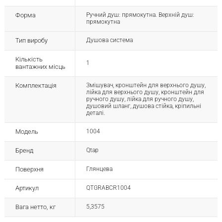
Форма
Ручний душ: прямокутна. Верхній душ:
прямокутна
Тип виробу
Душова система
Кількість
1
вантажних місць
Комплектація
Змішувач, кронштейн для верхнього душу,
лійка для верхнього душу, кронштейн для
ручного душу, лійка для ручного душу,
душовий шланг, душова стійка, кріпильні
деталі.
Модель
1004
Бренд
Qtap
Поверхня
Глянцева
Артикул
QTGRABCR1004
Вага нетто, кг
5,3575