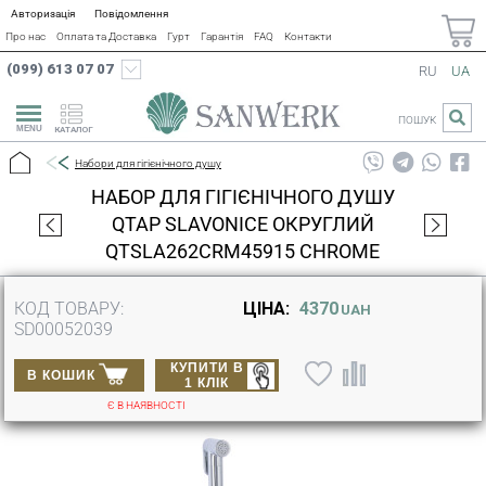
Авторизація
Повідомлення
Про нас
Оплата та Доставка
Гурт
Гарантія
FAQ
Контакти
(099) 613 07 07
RU
UA
ПОШУК
КАТАЛОГ
Набори для гігієнічного душу
НАБОР ДЛЯ ГІГІЄНІЧНОГО ДУШУ
QTAP SLAVONICE ОКРУГЛИЙ
QTSLA262CRM45915 CHROME
КОД ТОВАРУ:
ЦІНА:
4370
UAH
SD00052039
КУПИТИ В
В КОШИК
1 КЛІК
Є В НАЯВНОСТІ