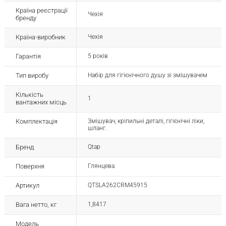
Країна реєстрації
Чехія
бренду
Країна-виробник
Чехія
Гарантія
5 років
Тип виробу
Набір для гігієнічного душу зі змішувачем
Кількість
1
вантажних місць
Комплектація
Змішувач, кріпильні деталі, гігієнічні ліки,
шланг.
Бренд
Qtap
Поверхня
Глянцева
Артикул
QTSLA262CRM45915
Вага нетто, кг
1,8417
Модель