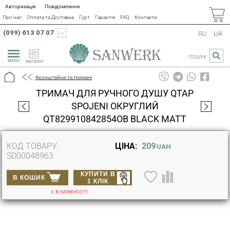
Авторизація
Повідомлення
Про нас
Оплата та Доставка
Гурт
Гарантія
FAQ
Контакти
(099) 613 07 07
RU
UA
ПОШУК
КАТАЛОГ
Кронштейни та тримачі
ТРИМАЧ ДЛЯ РУЧНОГО ДУШУ QTAP
SPOJENI ОКРУГЛИЙ
QT829910842854OB BLACK MATT
КОД ТОВАРУ:
ЦІНА:
209
UAH
SD00048963
КУПИТИ В
В КОШИК
1 КЛІК
Є В НАЯВНОСТІ