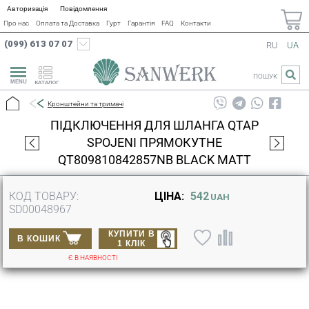
Авторизація
Повідомлення
Про нас
Оплата та Доставка
Гурт
Гарантія
FAQ
Контакти
(099) 613 07 07
RU
UA
ПОШУК
КАТАЛОГ
Кронштейни та тримачі
ПІДКЛЮЧЕННЯ ДЛЯ ШЛАНГА QTAP
SPOJENI ПРЯМОКУТНЕ
QT809810842857NB BLACK MATT
КОД ТОВАРУ:
ЦІНА:
542
UAH
SD00048967
КУПИТИ В
В КОШИК
1 КЛІК
Є В НАЯВНОСТІ