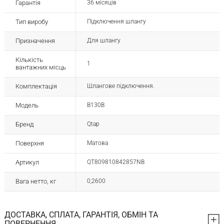
Гарантія
36 місяців
Тип виробу
Підключення шлангу
Призначення
Для шлангу
Кількість
1
вантажних місць
Комплектація
Шлангове підключення.
Модель
B130B
Бренд
Qtap
Поверхня
Матова
Артикул
QT809810842857NB
Вага нетто, кг
0,2600
ДОСТАВКА, СПЛАТА, ГАРАНТІЯ, ОБМІН ТА
ПОВЕРНЕННЯ