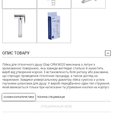
ОПИС ТОВАРУ
Лійка для гігієнічного душу Qtap CRM B020 виконана з латуні з
хромованою поверхнею, яка завжди виглядає стильно й захистить
виріб від утворення корозії. Її встановлюють біля унітазу або раковини,
що спрощує проведення гігієнічних процедур, а також догляд за
тваринами. Завдяки універсальному діаметру лійка сумісна з усіма
гнучкими шлангами для душу. У виробі передбачено один тип струменя,
який вмикається тільки при натисканні та утриманні кнопки на корпусі.
ОСНОВНІ ХАРКАТЕРИСТИКИ
ТЕХНІЧНА СПЕЦИФІКАЦІЯ
СПЕЦИФІКАЦІЯ (B2B)