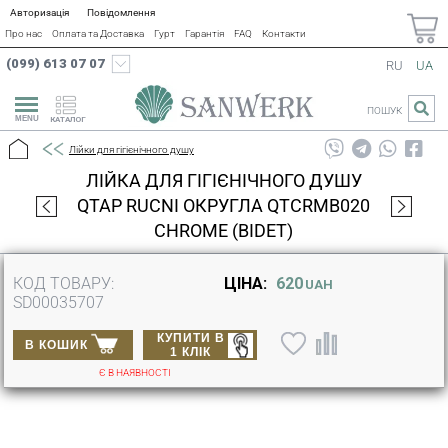
Авторизація
Повідомлення
Про нас
Оплата та Доставка
Гурт
Гарантія
FAQ
Контакти
(099) 613 07 07
RU
UA
ПОШУК
КАТАЛОГ
Лійки для гігієнічного душу
ЛІЙКА ДЛЯ ГІГІЄНІЧНОГО ДУШУ
QTAP RUCNI ОКРУГЛА QTCRMB020
CHROME (BIDET)
КОД ТОВАРУ:
ЦІНА:
620
UAH
SD00035707
КУПИТИ В
В КОШИК
1 КЛІК
Є В НАЯВНОСТІ