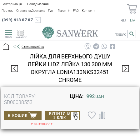
Авторизація
Повідомлення
Про нас
Оплата та Доставка
Гурт
Гарантія
FAQ
Контакти
(099) 613 07 07
RU
UA
ПОШУК
КАТАЛОГ
Стельова лійка
ЛІЙКА ДЛЯ ВЕРХНЬОГО ДУШУ
ЛЕЙКИ LIDZ ЛЕЙКА 130 300 ММ
ОКРУГЛА LDNIA130NKS32451
CHROME
КОД ТОВАРУ:
ЦІНА:
992
UAH
SD00038553
КУПИТИ В
В КОШИК
1 КЛІК
Є В НАЯВНОСТІ