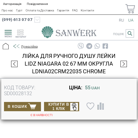
Авторизація
Повідомлення
Про нас
Гурт
Оплата та Доставка
Гарантія
FAQ
Контакти
(099) 613 07 07
RU
UA
ПОШУК
КАТАЛОГ
Ручна лійка
ЛІЙКА ДЛЯ РУЧНОГО ДУШУ ЛЕЙКИ
LIDZ NIAGARA 02 67 ММ ОКРУГЛА
LDNIA02CRM22035 CHROME
КОД ТОВАРУ:
ЦІНА:
55
UAH
SD00028132
КУПИТИ В
В КОШИК
1 КЛІК
Є В НАЯВНОСТІ