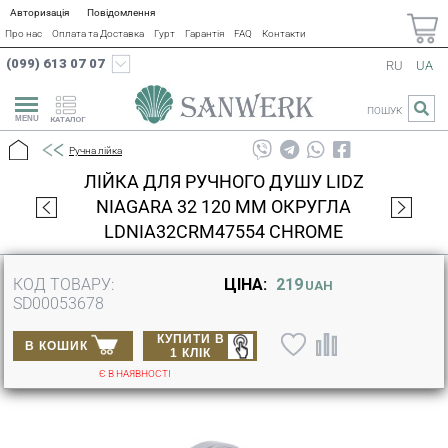
Авторизація
Повідомлення
Про нас
Оплата та Доставка
Гурт
Гарантія
FAQ
Контакти
(099) 613 07 07
RU
UA
ПОШУК
КАТАЛОГ
Ручна лійка
ЛІЙКА ДЛЯ РУЧНОГО ДУШУ LIDZ
NIAGARA 32 120 ММ ОКРУГЛА
LDNIA32CRM47554 CHROME
КОД ТОВАРУ:
ЦІНА:
219
UAH
SD00053678
КУПИТИ В
В КОШИК
1 КЛІК
Є В НАЯВНОСТІ