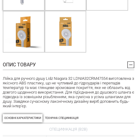
ОПИС ТОВАРУ
Лійка для ручного душу Lidz Niagara 32 LDNIA32CRM47554 виготовлена з
якісного ABS пластику, що не чутливий до гідроударів і перепадів
температур та має глянцеве хромоване покриття, яке не облазить від
довгого щоденного використання. Для під'єднання до душового шланга є
підводка із зовнішнім різьбленням, яка сумісна з усіма шлангами для
душу. Завдяки сучасному лаконічному дизайну виріб доповнить будь-
який інтер'єр.
ОСНОВНІ ХАРКАТЕРИСТИКИ
ТЕХНІЧНА СПЕЦИФІКАЦІЯ
СПЕЦИФІКАЦІЯ (B2B)