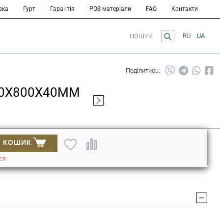
вка
Гурт
Гарантія
POS матеріали
FAQ
Контакти
RU
UA
ПОШУК
Поділитись:
00X800X40MM
В КОШИК
СЯ