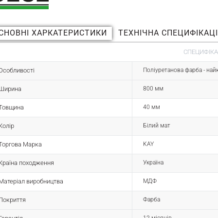
СНОВНІ ХАРКАТЕРИСТИКИ
ТЕХНІЧНА СПЕЦИФІКАЦ
СПЕЦИФІКА
Особливості
Поліуретанова фарба - най
Ширина
800 мм
Товщина
40 мм
Колір
Білий мат
Торгова Марка
KAY
Країна походження
Україна
Матеріал виробництва
МДФ
Покриття
Фарба