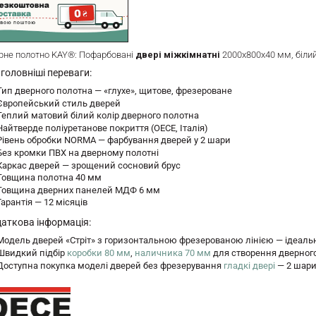
рне полотно KAY®: Пофарбовані
двері міжкімнатні
2000х800х40 мм, білий
головніші переваги:
Тип дверного полотна — «глухе», щитове, фрезероване
Європейський стиль дверей
Теплий матовий білий колір дверного полотна
Найтверде поліуретанове покриття (OECE, Італія)
Рівень обробки NORMA — фарбування дверей у 2 шари
Без кромки ПВХ на дверному полотні
Каркас дверей — зрощений сосновий брус
Товщина полотна 40 мм
Товщина дверних панелей МДФ 6 мм
Гарантія — 12 місяців
аткова інформація:
Модель дверей «Стріт» з горизонтальною фрезерованою лінією — ідеально 
Швидкий підбір
коробки 80 мм
,
наличника 70 мм
для створення дверного
Доступна покупка моделі дверей без фрезерування
гладкі двері
— 2 шари