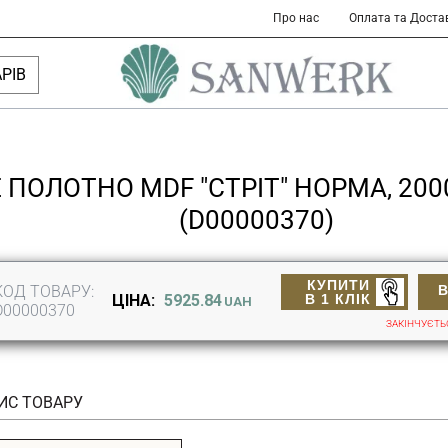
Про нас
Оплата та Доста
РІВ
 ПОЛОТНО MDF "СТРІТ" НОРМА, 20
(D00000370)
КУПИТИ
КОД ТОВАРУ:
В 1 КЛІК
ЦІНА:
5925.84
UAH
D00000370
ЗАКІНЧУЄТЬ
ИС ТОВАРУ