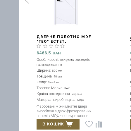
ДВЕРНЕ ПОЛОТНО MDF
"ВІТРА" НОРМА,
2000X800X34MM
(D00000134)
4010.46
UAH
Особливості:
Поліуретанова фарба -
найкраще рішення.
Ширина:
800 мм
Товщина:
34 мм
Колір:
Білий мат
Торгова Марка:
KAY
Країна походження:
Україна
Матеріал виробництва:
HDF
Двері міжкімнатні - білий мат, з
панелей ХДФ - 3 мм товщиною,
фарбовані італійською
поліуретановою фарбою з
В КОШИК
якісним наповнювачем.