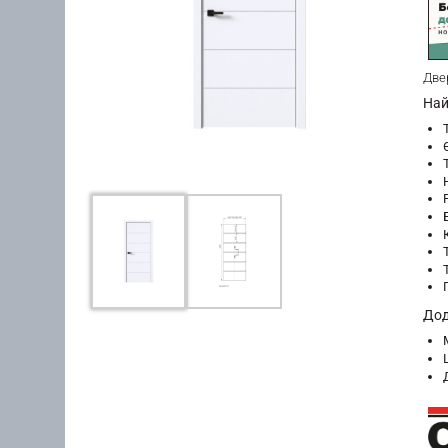
Две
Най
Дод