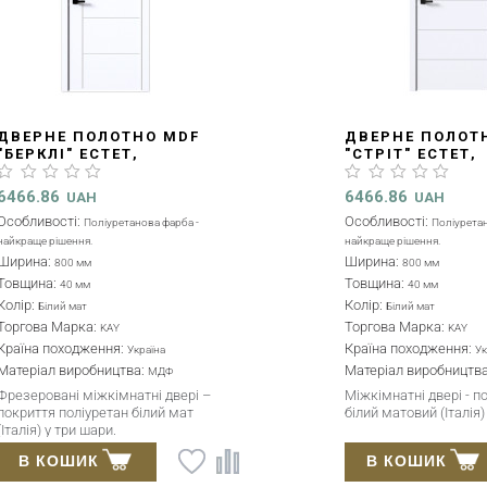
ДВЕРНЕ ПОЛОТНО MDF
ДВЕРНЕ ПОЛОТ
"ВІТРА" ЕСТЕТ,
"АЛЬФА" НОРМА
2000X800X34MM
2000X800X40MM
(D00000122)
(D00000350)
4774.26
5598.18
UAH
UAH
Особливості:
Ширина:
Поліуретанова фарба -
800 мм
найкраще рішення.
Товщина:
40 мм
Ширина:
800 мм
Колір:
Білий мат
Товщина:
34 мм
Торгова Марка:
KAY
Колір:
Білий мат
Країна походження:
Ук
Торгова Марка:
KAY
Матеріал виробництв
Країна походження:
Україна
Покриття:
Фарба
Матеріал виробництва:
HDF
Фарбовані поліуретановою
Міжкімнатні двері з
італійською фарбою – білий мат,
поліуретановим покри
міжкімнатні двері з панелей ХДФ
білий мат (Італія). Дв
– 3 мм завтовшки, з якісним
фарбування. Гладкі п
В КОШИК
В КОШИК
наповнювачем.
мм.