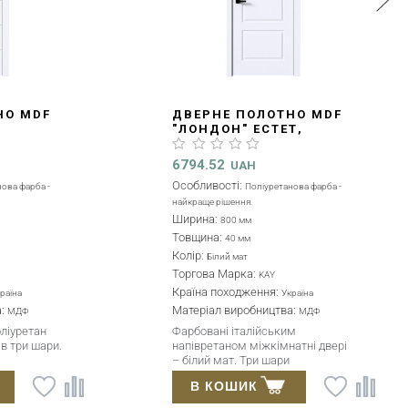
НО MDF
ДВЕРНЕ ПОЛОТНО MDF
,
"АЛЬФА" ЕСТЕТ,
2000X800X40MM
(D00000326)
6139.2
UAH
Ширина:
800 мм
Товщина:
40 мм
Колір:
Білий мат
Торгова Марка:
KAY
Країна походження:
раїна
Україна
а:
Матеріал виробництва:
МДФ
МДФ
Покриття:
Фарба
Міжкімнатні двері – оздоблення
ттям -
поліуретан білий мат (Італія). Три
а шари
шари фарбування полотна. Гладкі
анелі МДФ 6
панелі МДФ 6 мм.
В КОШИК