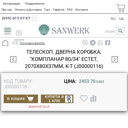
Авторизація
Повідомлення
Про нас
Оплата та Доставка
Гурт
Гарантія
FAQ
Контакти
(099) 613 07 07
RU
UA
ПОШУК
КАТАЛОГ
Погонажні вироби
ТЕЛЕСКОП. ДВЕРНА КОРОБКА,
"КОМПЛАНАР 80/34" ЕСТЕТ,
2070X80X37MM, K-T (J00000116)
КОД ТОВАРУ:
ЦІНА:
2453.76
UAH
J00000116
КУПИТИ В
В КОШИК
1 КЛІК
ЗАКІНЧУЄТЬСЯ