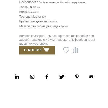
Особливості:
Поліуретанова фарба - найкраще рішення.
Товщина:
37 мм
Колір:
Білий мат
Торгова Марка:
KAY
Країна походження:
Україна
Матеріал виробництва:
МДФ + Дерево
Комплект дверної компланар телескоп коробки для
дверей товщиною 40 мм, телескоп. Пофарбована в 2
шари поліуретаном.
В КОШИК