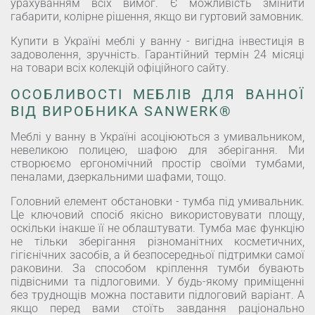
урахуванням всіх вимог. Є можливість змінити
габарити, колірне рішення, якщо ви гуртовий замовник.
Купити в Україні меблі у ванну - вигідна інвестиція в
задоволення, зручність. Гарантійний термін 24 місяці
на товари всіх колекцій офіційного сайту.
ОСОБЛИВОСТІ МЕБЛІВ ДЛЯ ВАННОЇ
ВІД ВИРОБНИКА SANWERK®
Меблі у ванну в Україні асоціюються з умивальником,
невеликою полицею, шафою для зберігання. Ми
створюємо ергономічний простір своїми тумбами,
пеналами, дзеркальними шафами, тощо.
Головний елемент обстановки - тумба під умивальник.
Це ключовий спосіб якісно використовувати площу,
оскільки інакше її не облаштувати. Тумба має функцію
не тільки зберігання різноманітних косметичних,
гігієнічних засобів, а й безпосередньої підтримки самої
раковини. За способом кріплення тумби бувають
підвісними та підлоговими. У будь-якому приміщенні
без труднощів можна поставити підлоговий варіант. А
якщо перед вами стоїть завдання раціонально