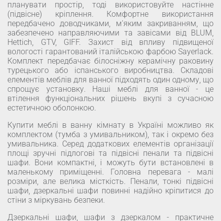
планувати простір, тоді використовуйте настінне
(підвісне) кріплення. Комфортне використання
передбачено доводчиками, м'яким закриванням, що
забезпечено направляючими та завісами від BLUM,
Hettich, GTV, GIFF. Захист від впливу підвищеної
вологості гарантований італійською фарбою Sayerlack.
Комплект передбачає білосніжну керамічну раковину
турецького або іспанського виробництва. Складові
елементів меблів для ванної підходять один одному, що
спрощує установку. Наші меблі для ванної - це
втілення функціональних рішень вкупі з сучасною
естетичною оболонкою.
Купити меблі в ванну кімнату в Україні можливо як
комплектом (тумба з умивальником), так і окремо без
умивальника. Серед додаткових елементів організації
площі зручні підлогові та підвісні пенали та підвісні
шафи. Вони компактні, і можуть бути встановлені в
маленькому приміщенні. Головна перевага - малі
розміри, але велика місткість. Пенали, тонкі підвісні
шафи, дзеркальні шафи повинні надійно кріпитися до
стіни з міркувань безпеки.
Дзеркальні шафи, шафи з дзеркалом - практичне