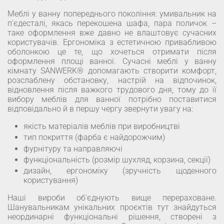
Меблі у ванну попереднього покоління: умивальник на
п'єдесталі, якась перекошена шафа, пара поличок –
таке оформлення вже давно не влаштовує сучасних
користувачів. Ергономіка з естетичною привабливою
оболонкою це те, що хочеться отримати після
оформлення площі ванної. Сучасні меблі у ванну
кімнату SANWERK® допомагають створити комфорт,
розслаблену обстановку, настрій на відпочинок,
відновлення після важкого трудового дня, тому до її
вибору меблів для ванної потрібно поставитися
відповідально й в першу чергу звернути увагу на:
якість матеріалів меблів при виробництві
тип покриття (фарба є найдорожчим)
фурнітуру та направляючі
функціональність (розмір шухляд, корзина, секції)
дизайн, ергономіку (зручність щоденного
користування)
Наші вироби об'єднують вище перераховане.
Шанувальникам унікальних проєктів тут знайдуться
неординарні функціональні рішення, створені з