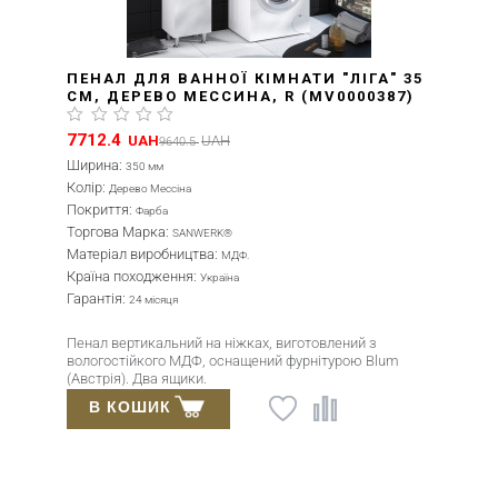
 КІМНАТИ "ЛІГА" 35
ПЕНАЛ В ВАННУ "ГР
НА, R (MV0000387)
БІЛИЙ, R (MV00003
(
3
)
8214.3
UAH
Ширина:
350 мм
Колір:
Білий, Сірий
Покриття:
Фарба
Торгова Марка:
SANWERK®
Матеріал виробництва:
.
МДФ
Країна походження:
Україна
Гарантія:
24 місяця
ках, виготовлений з
Підвісний пенал з МДФ, п
ащений фурнітурою Blum
фарбою Sayerlack. Місткий
системами м'якого закрив
В КОШИК