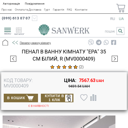
Авторизація
Повідомлення
Про нас
Оплата та Доставка
Гурт
Гарантія
FAQ
Контакти
(099) 613 07 07
RU
UA
ПОШУК
КАТАЛОГ
Пенали у ванну кімнату
ПЕНАЛ В ВАННУ КІМНАТУ "ЕРА" 35
СМ БІЛИЙ, R (MV0000409)
(
2
)
КОД ТОВАРУ:
ЦІНА:
7567.63
UAH
MV0000409
9459.54
UAH
КУПИТИ В
В КОШИК
1 КЛІК
Є В НАЯВНОСТІ