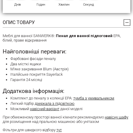
Днів
Годин
Хвилин
Секунд
ОПИС ТОВАРУ
Меблі для ванної SANWERK®:
Пенал для ванної підлоговий
ЕРА,
білий, праве відкривання
Найголовніші переваги:
Фарбовані фасади пеналу
Два місткі ящики
М'яке закривання Blum (Австрія)
Італійське покриття Sayerlack
Гарантія 24 місяці
Додаткова інформація:
Комплект до пеналу з колекції ЕРА:
тумба з умивальником
Легкий підбір
дзеркала з підсвіткою
Можливий
навісний варіант
даної моделі
При обмеженому просторі ванної кімнати рекомендуємо
навісну шафу
для розміщення над пральною машиною або унітазом
Фільтри для швидкого відбору
тут