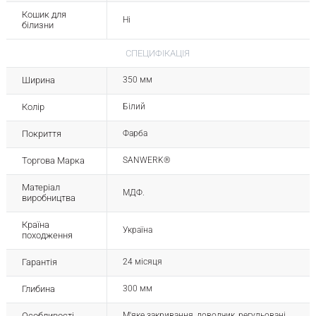
Кошик для
Ні
білизни
СПЕЦИФІКАЦІЯ
Ширина
350 мм
Колір
Білий
Покриття
Фарба
Торгова Марка
SANWERK®
Матеріал
МДФ.
виробництва
Країна
Україна
походження
Гарантія
24 місяця
Глибина
300 мм
Особливості
М'яке закривання, доводчик, регульовані