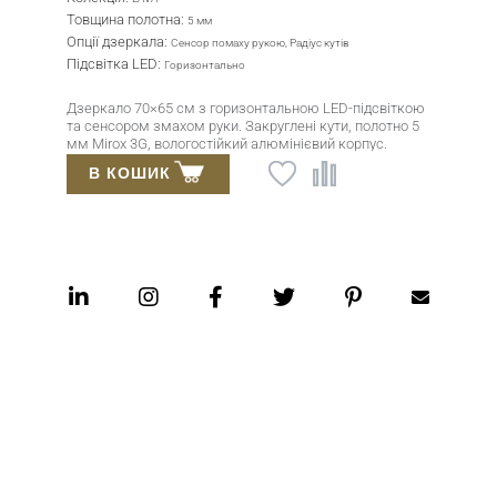
Товщина полотна:
5 мм
Опції дзеркала:
Сенсор помаху рукою, Радіус кутів
Підсвітка LED:
Горизонтально
Дзеркало 70×65 см з горизонтальною LED-підсвіткою
та сенсором змахом руки. Закруглені кути, полотно 5
мм Mirox 3G, вологостійкий алюмінієвий корпус.
В КОШИК