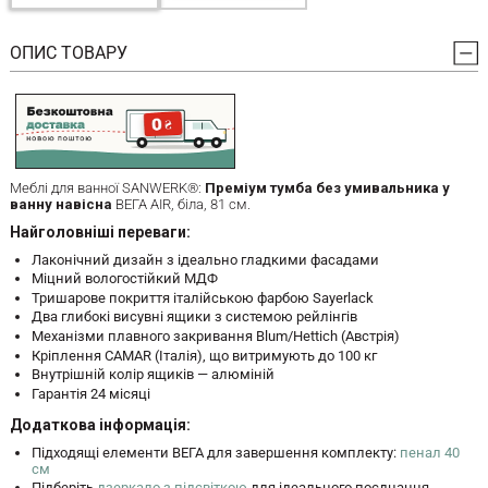
ОПИС ТОВАРУ
Меблі для ванної SANWERK®:
Преміум тумба без умивальника у
ванну навісна
ВЕГА AIR, біла, 81 см.
Найголовніші переваги:
Лаконічний дизайн з ідеально гладкими фасадами
Міцний вологостійкий МДФ
Тришарове покриття італійською фарбою Sayerlack
Два глибокі висувні ящики з системою рейлінгів
Механізми плавного закривання Blum/Hettich (Австрія)
Кріплення CAMAR (Італія), що витримують до 100 кг
Внутрішній колір ящиків — алюміній
Гарантія 24 місяці
Додаткова інформація:
Підходящі елементи ВЕГА для завершення комплекту:
пенал 40
см
Підберіть
дзеркало з підсвіткою
для ідеального поєднання