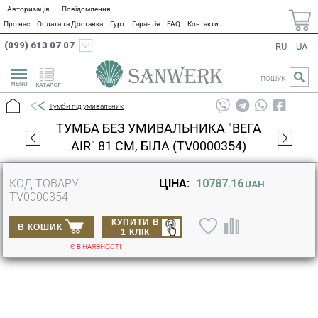
Авторизація
Повідомлення
Про нас
Оплата та Доставка
Гурт
Гарантія
FAQ
Контакти
(099) 613 07 07
RU
UA
ПОШУК
КАТАЛОГ
Тумби під умивальник
ТУМБА БЕЗ УМИВАЛЬНИКА "ВЕГА
AIR" 81 СМ, БІЛА (TV0000354)
КОД ТОВАРУ:
ЦІНА:
10787.16
UAH
TV0000354
КУПИТИ В
В КОШИК
1 КЛІК
Є В НАЯВНОСТІ