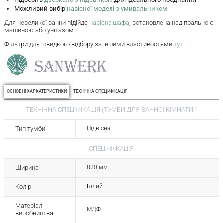
Можливий вибір
навісної моделі з умивальником
Для невеликої ванни підійде
навісна шафа
, встановлена над пральною
машиною або унітазом.
Фільтри для швидкого відбору за іншими властивостями
тут
ОСНОВНІ ХАРКАТЕРИСТИКИ
ТЕХНІЧНА СПЕЦИФІКАЦІЯ
ТЕХНІЧНА СПЕЦІФІКАЦІЯ (ТУМБИ ДЛЯ ВАННОЇ КІМНАТИ )
Тип тумби
Підвісна
СПЕЦИФІКАЦІЯ
Ширина
820 мм
Колір
Білий
Матеріал
МДФ
виробництва