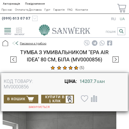
Авторизація
Повідомлення
Про нас
Оплата та Доставка
Гурт
Гарантія
FAQ
Контакти
(099) 613 07 07
RU
UA
ПОШУК
КАТАЛОГ
Раковини з тумбою
ТУМБА З УМИВАЛЬНИКОМ "ЕРА AIR
IDEA" 80 СМ, БІЛА (MV0000856)
(
5
)
КОД ТОВАРУ:
ЦІНА:
14207.7
UAH
MV0000856
КУПИТИ В
В КОШИК
1 КЛІК
ЗАКІНЧУЄТЬСЯ