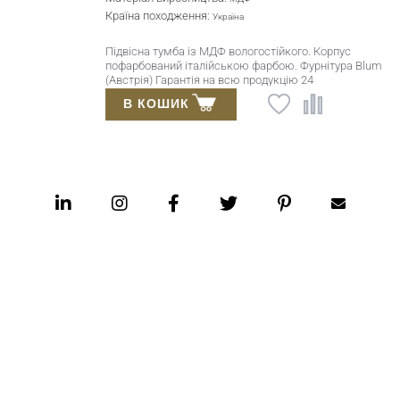
Країна походження:
Україна
Підвісна тумба із МДФ вологостійкого. Корпус
пофарбований італійською фарбою. Фурнітура Blum
(Австрія) Гарантія на всю продукцію 24
місяці.Високоякісний керамічний умивальник
В КОШИК
(входить у вартість).