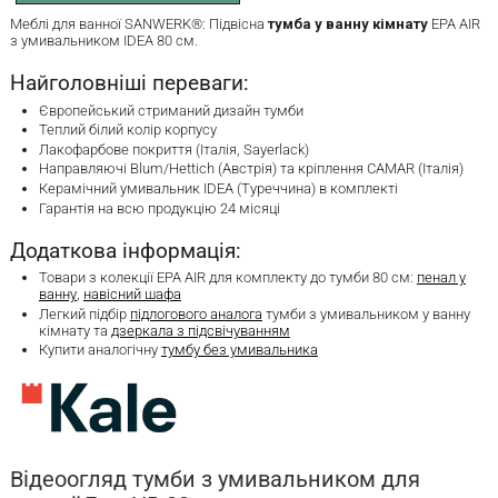
Меблі для ванної SANWERK®: Підвісна
тумба у ванну кімнату
ЕРА AIR
з умивальником IDEA 80 см.
Найголовніші переваги:
Європейський стриманий дизайн тумби
Теплий білий колір корпусу
Лакофарбове покриття (Італія, Sayerlack)
Направляючі Blum/Hettich (Австрія) та кріплення CAMAR (Італія)
Керамічний умивальник IDEA (Туреччина) в комплекті
Гарантія на всю продукцію 24 місяці
Додаткова інформація:
Товари з колекції ЕРА AIR для комплекту до тумби 80 см:
пенал у
ванну
,
навісний шафа
Легкий підбір
підлогового аналога
тумби з умивальником у ванну
кімнату та
дзеркала з підсвічуванням
Купити аналогічну
тумбу без умивальника
Відеоогляд тумби з умивальником для