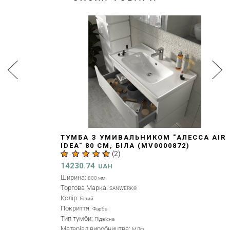
ТУМБА З УМИВАЛЬНИКОМ "АЛЕССА AIR
IDEA" 80 СМ, БІЛА (MV0000872)
(
2
)
14230.74
UAH
Ширина:
800 мм
Торгова Марка:
SANWERK®
Колір:
Білий
Покриття:
Фарба
Тип тумби:
Підвісна
Матеріал виробництва:
МДФ