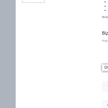
Філ
Ві
Кор
О