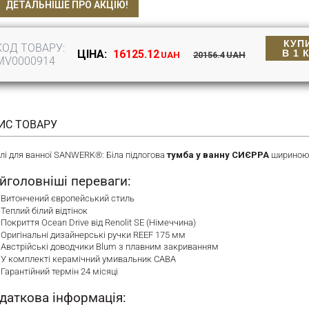
ДЕТАЛЬНІШЕ ПРО АКЦІЮ!
КУП
КОД ТОВАРУ:
В 1 
ЦІНА:
16125.12
UAH
20156.4
UAH
MV0000914
ИС ТОВАРУ
лі для ванної SANWERK®: Біла підлогова
тумба у ванну СИЄРРА
шириною 
йголовніші переваги:
Витончений європейський стиль
Теплий білий відтінок
Покриття Ocean Drive від Renolit SE (Німеччина)
Оригінальні дизайнерські ручки REEF 175 мм
Австрійські доводчики Blum з плавним закриванням
У комплекті керамічний умивальник САВА
Гарантійний термін 24 місяці
даткова інформація: