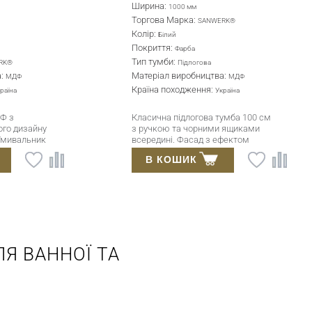
Ширина:
Ширина:
1000 мм
1000 мм
Торгова Марка:
Колір:
SANWERK®
Білий
Колір:
Покриття:
Білий
Фарба
Покриття:
Тип тумби:
Фарба
Підві
Тип тумби:
Матеріал вироб
Підлогова
Матеріал виробництва:
Країна походж
МДФ
Країна походження:
Глибина:
Україна
450 мм
Класична підлогова тумба 100 см
Підвісна тумба 
з ручкою та чорними ящиками
умивальником 
всередині. Фасад з ефектом
кімнати, 100 с
Ocean Drive, фурнітура Blum,
фасадами
В КОШИК
В КОШИ
глибокий умивальник.
Я ВАННОЇ ТА