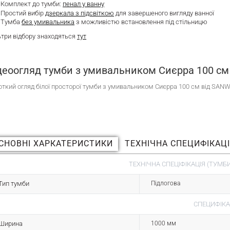
Комплект до тумби:
пенал у ванну
Простий вибір
дзеркала з підсвіткою
для завершеного вигляду ванної
Тумба
без умивальника
з можливістю встановлення під стільницю
ьтри відбору знаходяться
тут
деоогляд тумби з умивальником Сиєрра 100 см
откий огляд білої просторої тумби з умивальником Сиєрра 100 см від SAN
СНОВНІ ХАРКАТЕРИСТИКИ
ТЕХНІЧНА СПЕЦИФІКАЦ
ТЕХНІЧНА СПЕЦІФІКАЦІЯ (ТУМБИ
Тип тумби
Підлогова
СПЕЦИФІКА
Ширина
1000 мм