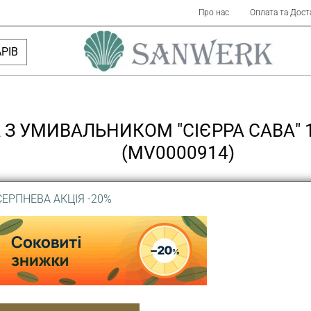
Про нас
Оплата та Дост
РІВ
 З УМИВАЛЬНИКОМ "СІЄРРА САВА" 1
(MV0000914)
СЕРПНЕВА АКЦІЯ -20%