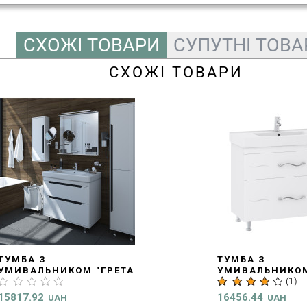
СХОЖІ ТОВАРИ
СУПУТНІ ТОВА
СХОЖІ ТОВАРИ
ТУМБА З
РЕТА
УМИВАЛЬНИКОМ
(
1
)
ІЛА
"МИНДАЛЬ ПРИНЦ" 100
СМ, БІЛА (MV0000430)
16456.44
UAH