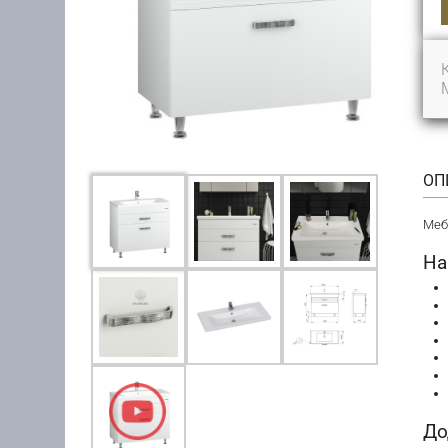
ОП
Меб
На
До