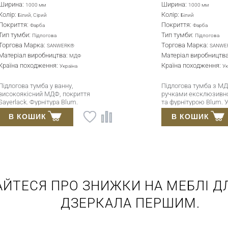
Ширина:
1000 мм
Колір:
Білий
Покриття:
Фарба
Тип тумби:
Підлогова
Торгова Марка:
SANWERK®
Матеріал виробництва:
Ф
МДФ
Країна походження:
Україна
Підлогова тумба з МДФ з
иття
ручками ексклюзивного дизайну
та фурнітурою Blum. Умивальник
ходить
у комплекті, покриття Sayerlack.
В КОШИК
АЙТЕСЯ ПРО ЗНИЖКИ НА МЕБЛІ ДЛ
ДЗЕРКАЛА ПЕРШИМ.