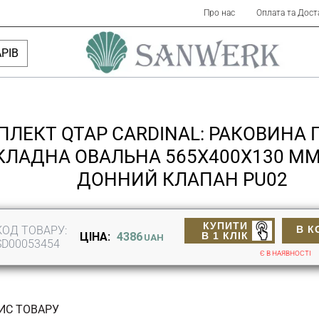
Про нас
Оплата та Дост
РІВ
ЛЕКТ QTAP CARDINAL: РАКОВИНА П
КЛАДНА ОВАЛЬНА 565Х400Х130 ММ
ДОННИЙ КЛАПАН PU02
КУПИТИ
КОД ТОВАРУ:
В К
В 1 КЛІК
ЦІНА:
4386
UAH
SD00053454
Є В НАЯВНОСТІ
ИС ТОВАРУ