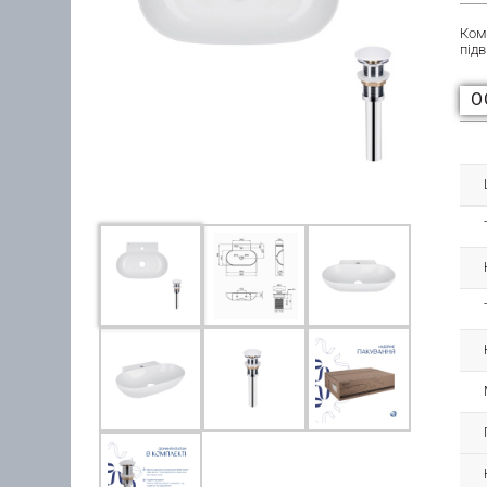
Ком
підв
О