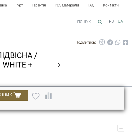
авка
Гурт
Гарантія
POS матеріали
FAQ
Контакти
RU
UA
ПОШУК
Поділитись:
ІДВІСНА /
 WHITE +
ОШИК