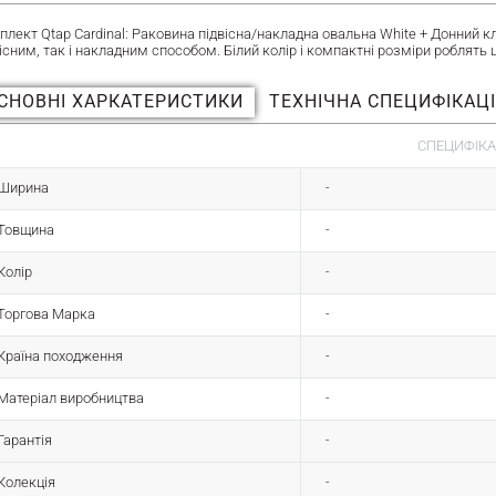
плект Qtap Cardinal: Раковина підвісна/накладна овальна White + Донний
існим, так і накладним способом. Білий колір і компактні розміри роблять 
СНОВНІ ХАРКАТЕРИСТИКИ
ТЕХНІЧНА СПЕЦИФІКАЦ
СПЕЦИФІКА
Ширина
-
Товщина
-
Колір
-
Торгова Марка
-
Країна походження
-
Матеріал виробництва
-
Гарантія
-
Колекція
-