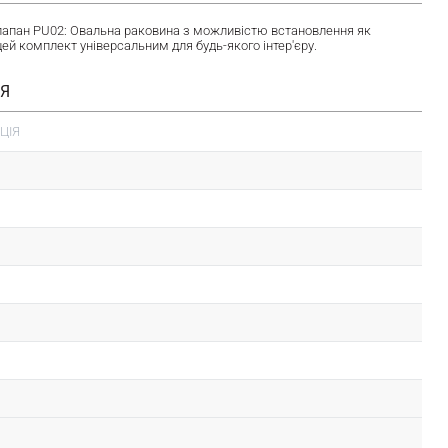
 клапан PU02: Овальна раковина з можливістю встановлення як
цей комплект універсальним для будь-якого інтер'єру.
ІЯ
ЦІЯ