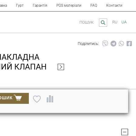
авка
Гурт
Гарантія
POS матеріали
FAQ
Контакти
RU
UA
ПОШУК
Поділитись:
 НАКЛАДНА
ННИЙ КЛАПАН
ОШИК