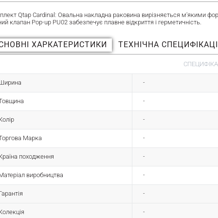
плект Qtap Cardinal: Овальна накладна раковина вирізняється м'якими фор
ний клапан Pop-up PU02 забезпечує плавне відкриття і герметичність.
СНОВНІ ХАРКАТЕРИСТИКИ
ТЕХНІЧНА СПЕЦИФІКАЦ
СПЕЦИФІКА
Ширина
-
Товщина
-
Колір
-
Торгова Марка
-
Країна походження
-
Матеріал виробництва
-
Гарантія
-
Колекція
-