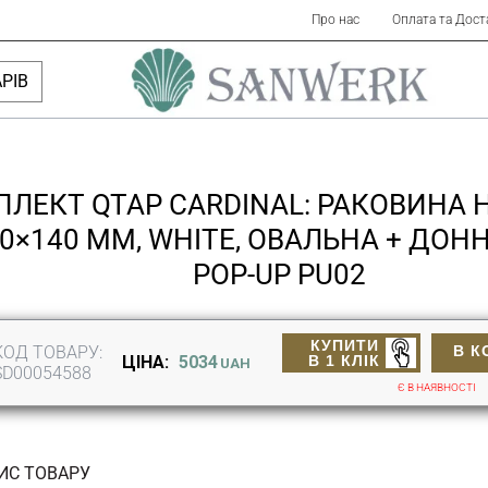
Про нас
Оплата та Дост
РІВ
ЛЕКТ QTAP CARDINAL: РАКОВИНА
80×140 ММ, WHITE, ОВАЛЬНА + ДО
POP-UP PU02
КУПИТИ
КОД ТОВАРУ:
В К
В 1 КЛІК
ЦІНА:
5034
UAH
SD00054588
Є В НАЯВНОСТІ
ИС ТОВАРУ