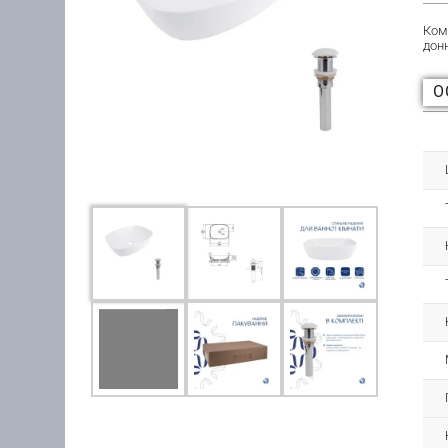
Ком
дон
О