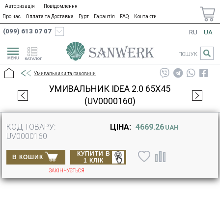
Авторизація
Повідомлення
Про нас
Оплата та Доставка
Гурт
Гарантія
FAQ
Контакти
(099) 613 07 07
RU
UA
ПОШУК
КАТАЛОГ
Умивальники та раковини
УМИВАЛЬНИК IDEA 2.0 65X45
(UV0000160)
КОД ТОВАРУ:
ЦІНА:
4669.26
UAH
UV0000160
КУПИТИ В
В КОШИК
1 КЛІК
ЗАКІНЧУЄТЬСЯ