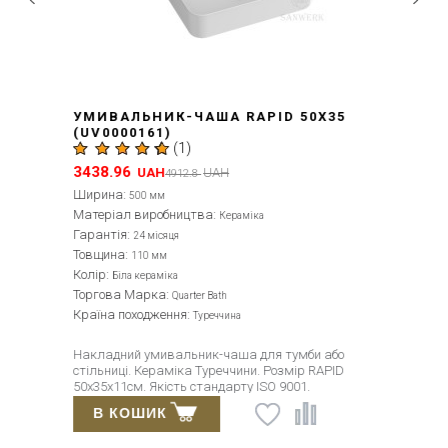
УМИВАЛЬНИК-ЧАША RAPID 50X35
(UV0000161)
(
1
)
3438.96
UAH
UAH
4912.8
Ширина:
500 мм
Матеріал виробництва:
Кераміка
Гарантія:
24 місяця
Товщина:
110 мм
Колір:
Біла кераміка
Торгова Марка:
Quarter Bath
Країна походження:
Туреччина
Накладний умивальник-чаша для тумби або
стільниці. Кераміка Туреччини. Розмір RAPID
50x35x11см. Якість стандарту ISO 9001.
В КОШИК