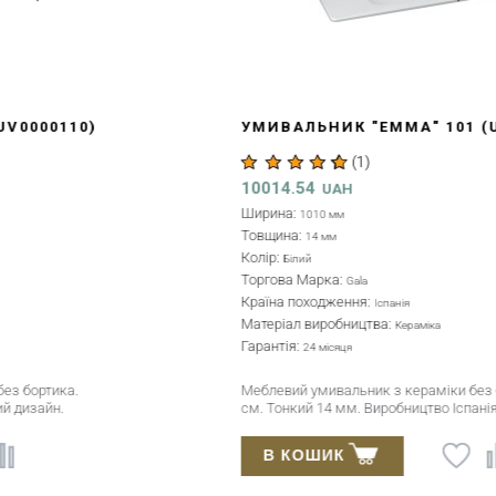
УМИВАЛЬНИК "ЕММА" 101 (UV0000134)
(
1
)
10014.54
UAH
Ширина:
1010 мм
Товщина:
14 мм
Колір:
Білий
Торгова Марка:
Gala
Країна походження:
Іспанія
Матеріал виробництва:
Кераміка
Гарантія:
24 місяця
Меблевий умивальник з кераміки без бортика 101х46
см. Тонкий 14 мм. Виробництво Іспанія.
В КОШИК