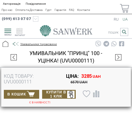
Авторизація
Повідомлення
Про нас
Оплата та Доставка
Гурт
Гарантія
FAQ
Контакти
(099) 613 07 07
RU
UA
ПОШУК
КАТАЛОГ
Умивальники та раковини
УМИВАЛЬНИК "ПРИНЦ" 100 -
УЦІНКА! (UVU0000111)
КОД ТОВАРУ:
ЦІНА:
3285
UAH
UVU0000111
6570
UAH
КУПИТИ В
В КОШИК
1 КЛІК
Є В НАЯВНОСТІ