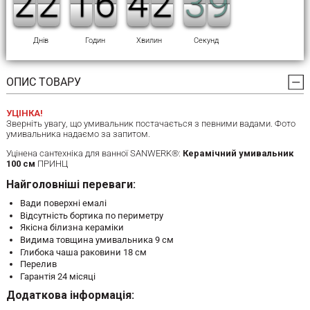
1
1
2
2
1
1
2
2
1
1
1
1
5
5
6
6
3
3
4
4
1
1
2
2
4
3
3
9
8
9
Днів
Годин
Хвилин
Секунд
ОПИС ТОВАРУ
УЦІНКА!
Зверніть увагу, що умивальник постачається з певними вадами. Фото
умивальника надаємо за запитом.
Уцінена сантехніка для ванної SANWERK®:
Керамічний умивальник
100 см
ПРИНЦ
Найголовніші переваги:
Вади поверхні емалі
Відсутність бортика по периметру
Якісна білизна кераміки
Видима товщина умивальника 9 см
Глибока чаша раковини 18 см
Перелив
Гарантія 24 місяці
Додаткова інформація: