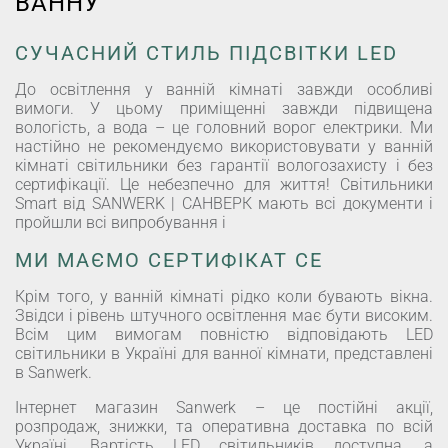
ВАННУ
СУЧАСНИЙ СТИЛЬ ПІДСВІТКИ LED
До освітлення у ванній кімнаті завжди особливі
вимоги. У цьому приміщенні завжди підвищена
вологість, а вода – це головний ворог електрики. Ми
настійно не рекомендуємо використовувати у ванній
кімнаті світильники без гарантії вологозахисту і без
сертифікації. Це небезпечно для життя! Світильники
Smart від SANWERK | САНВЕРК мають всі документи і
пройшли всі випробування і
МИ МАЄМО СЕРТИФІКАТ СE
Крім того, у ванній кімнаті рідко коли бувають вікна.
Звідси і рівень штучного освітлення має бути високим.
Всім цим вимогам повністю відповідають LED
світильники в Україні для ванної кімнати, представлені
в Sanwerk.
Інтернет магазин Sanwerk – це постійні акції,
розпродаж, знижки, та оперативна доставка по всій
Україні. Вартість LED світильників доступна, а