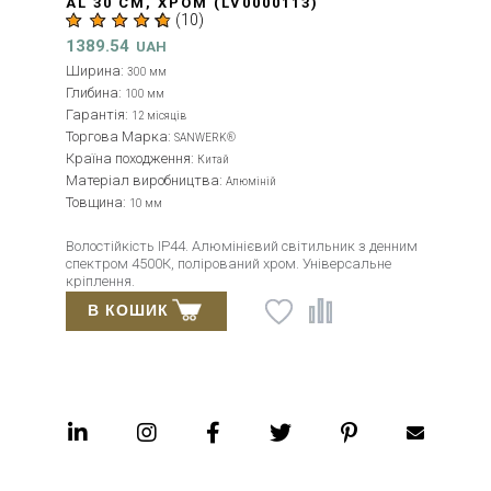
AL 30 СМ, ХРОМ (LV0000113)
(
10
)
1389.54
UAH
Ширина:
300 мм
Глибина:
100 мм
Гарантія:
12 місяців
Торгова Марка:
SANWERK®
Країна походження:
Китай
Матеріал виробництва:
Алюміній
Товщина:
10 мм
Волостійкість IP44. Алюмінієвий світильник з денним
спектром 4500К, полірований хром. Універсальне
кріплення.
В КОШИК