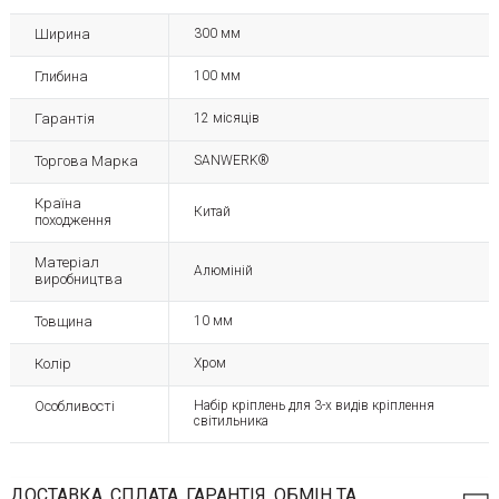
Ширина
300 мм
Глибина
100 мм
Гарантія
12 місяців
Торгова Марка
SANWERK®
Країна
Китай
походження
Матеріал
Алюміній
виробництва
Товщина
10 мм
Колір
Хром
Особливості
Набір кріплень для 3-х видів кріплення
світильника
ДОСТАВКА, СПЛАТА, ГАРАНТІЯ, ОБМІН ТА