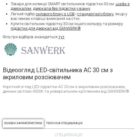
Товари для колекції SMART світильників підсвітки 30 см:
шафи з
дзеркалом
,
дзеркала без підсвітки у ванну
Легкий підбір
силового блоку з USB
і
стандартного блоку
, якщо у
вас немає клавіші вмикання на стіні.
Купити світильник підсвітку 30 см іншого кольору та розміру
підсвітки для дзеркал від SANWERK®
Фільтри відборів знаходяться
тут
Відеоогляд LED-світильника AC 30 см з
акриловим розсіювачем
Короткий огляд LED-підсвітки AC 30 см з акриловим розсіювачем,
денним світлом 4500K та універсальним кріпленням від SANWERK®.
ОСНОВНІ ХАРКАТЕРИСТИКИ
ТЕХНІЧНА СПЕЦИФІКАЦІЯ
СПЕЦИФІКАЦІЯ