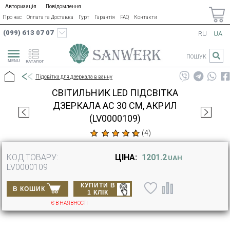
Авторизація
Повідомлення
Про нас
Оплата та Доставка
Гурт
Гарантія
FAQ
Контакти
(099) 613 07 07
RU
UA
ПОШУК
КАТАЛОГ
Підсвітка для дзеркала в ванну
СВІТИЛЬНИК LED ПІДСВІТКА
ДЗЕРКАЛА AC 30 СМ, АКРИЛ
(LV0000109)
(
4
)
КОД ТОВАРУ:
ЦІНА:
1201.2
UAH
LV0000109
КУПИТИ В
В КОШИК
1 КЛІК
Є В НАЯВНОСТІ