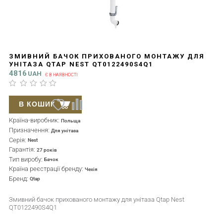
ЗМИВНИЙ БАЧОК ПРИХОВАНОГО МОНТАЖУ ДЛЯ
УНІТАЗА QTAP NEST QT0122490S4Q1
4816
UAH
Є В НАЯВНОСТІ
В КОШИК
Країна-виробник:
Польща
Призначення:
Для унітаза
Серія:
Nest
Гарантія:
27 років
Тип виробу:
Бачок
Країна реєстрації бренду:
Чехія
Бренд:
Qtap
Змивний бачок прихованого монтажу для унітаза Qtap Nest
QT0122490S4Q1