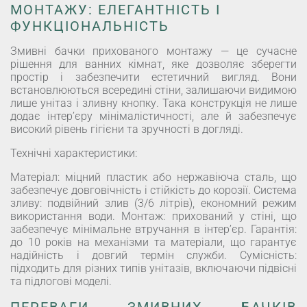
МОНТАЖУ: ЕЛЕГАНТНІСТЬ І
ФУНКЦІОНАЛЬНІСТЬ
Змивні бачки прихованого монтажу — це сучасне
рішення для ванних кімнат, яке дозволяє зберегти
простір і забезпечити естетичний вигляд. Вони
встановлюються всередині стіни, залишаючи видимою
лише унітаз і зливну кнопку. Така конструкція не лише
додає інтер’єру мінімалістичності, але й забезпечує
високий рівень гігієни та зручності в догляді.
Технічні характеристики:
Матеріал: міцний пластик або нержавіюча сталь, що
забезпечує довговічність і стійкість до корозії. Система
зливу: подвійний злив (3/6 літрів), економний режим
використання води. Монтаж: прихований у стіні, що
забезпечує мінімальне втручання в інтер’єр. Гарантія:
до 10 років на механізми та матеріали, що гарантує
надійність і довгий термін служби. Сумісність:
підходить для різних типів унітазів, включаючи підвісні
та підлогові моделі.
ПЕРЕВАГИ ЗМИВНИХ БАЧКІВ