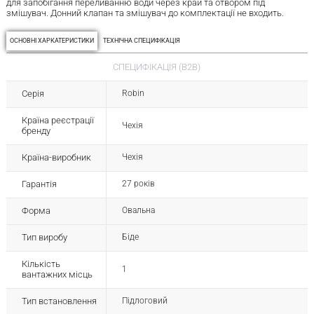
для запобігання переливанню води через край та отвором під
змішувач. Донний клапан та змішувач до комплектації не входить.
ОСНОВНІ ХАРКАТЕРИСТИКИ
ТЕХНІЧНА СПЕЦИФІКАЦІЯ
СПЕЦИФІКАЦІЯ (B2B)
Серія
Robin
Країна реєстрації
Чехія
бренду
Країна-виробник
Чехія
Гарантія
27 років
Форма
Овальна
Тип виробу
Біде
Кількість
1
вантажних місць
Тип встановлення
Підлоговий