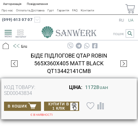
Авторизація
Повідомлення
Про нас
Оплата та Доставка
Гурт
Гарантія
FAQ
Контакти
(099) 613 07 07
RU
UA
ПОШУК
КАТАЛОГ
Біде
БІДЕ ПІДЛОГОВЕ QTAP ROBIN
565X360X405 MATT BLACK
QT13442141CMB
КОД ТОВАРУ:
ЦІНА:
11728
UAH
SD00043834
КУПИТИ В
В КОШИК
1 КЛІК
Є В НАЯВНОСТІ