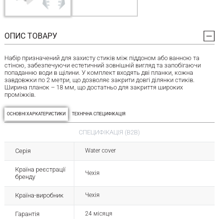
ОПИС ТОВАРУ
Набір призначений для захисту стиків між піддоном або ванною та
стіною, забезпечуючи естетичний зовнішній вигляд та запобігаючи
попаданню води в щілини. У комплект входять дві планки, кожна
завдовжки по 2 метри, що дозволяє закрити довгі ділянки стиків.
Ширина планок – 18 мм, що достатньо для закриття широких
проміжків.
ОСНОВНІ ХАРКАТЕРИСТИКИ
ТЕХНІЧНА СПЕЦИФІКАЦІЯ
СПЕЦИФІКАЦІЯ (B2B)
Серія
Water cover
Країна реєстрації
Чехія
бренду
Країна-виробник
Чехія
Гарантія
24 місяця