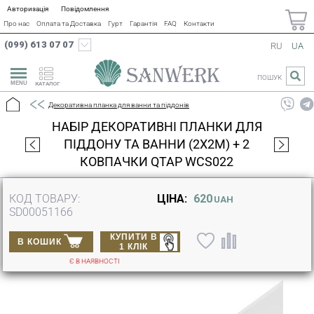
Авторизація
Повідомлення
Про нас
Оплата та Доставка
Гурт
Гарантія
FAQ
Контакти
(099) 613 07 07
RU
UA
ПОШУК
КАТАЛОГ
Декоративна планка для ванни та піддонів
НАБІР ДЕКОРАТИВНІ ПЛАНКИ ДЛЯ
ПІДДОНУ ТА ВАННИ (2X2М) + 2
КОВПАЧКИ QTAP WCS022
КОД ТОВАРУ:
ЦІНА:
620
UAH
SD00051166
КУПИТИ В
В КОШИК
1 КЛІК
Є В НАЯВНОСТІ