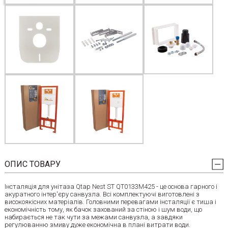
ОПИС ТОВАРУ
Інсталяція для унітаза Qtap Nest ST QT0133M425 - це основа гарного і
акуратного інтер'єру санвузла. Всі комплектуючі виготовлені з
високоякісних матеріалів. Головними перевагами інсталяції є тиша і
економічність тому, як бачок захований за стіною і шум води, що
набирається не так чути за межами санвузла, а завдяки
регулюванню змиву дуже економічна в плані витрати води.