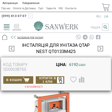
Авторизація
Повідомлення
Про нас
Оплата та Доставка
Гурт
Гарантія
FAQ
Контакти
(099) 613 07 07
RU
UA
ПОШУК
КАТАЛОГ
Інсталяція для унітазу
ІНСТАЛЯЦІЯ ДЛЯ УНІТАЗА QTAP
NEST QT0133M425
КОД ТОВАРУ:
ЦІНА:
6192
UAH
SD00038760
КУПИТИ В
В КОШИК
1 КЛІК
Є В НАЯВНОСТІ