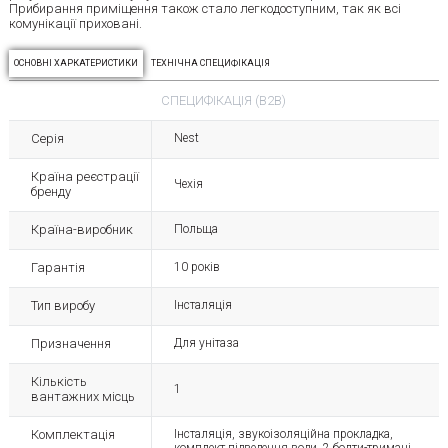
Прибирання приміщення також стало легкодоступним, так як всі
комунікації приховані.
ОСНОВНІ ХАРКАТЕРИСТИКИ
ТЕХНІЧНА СПЕЦИФІКАЦІЯ
СПЕЦИФІКАЦІЯ (B2B)
Серія
Nest
Країна реєстрації
Чехія
бренду
Країна-виробник
Польща
Гарантія
10 років
Тип виробу
Інсталяція
Призначення
Для унітаза
Кількість
1
вантажних місць
Комплектація
Інсталяція, звукоізоляційна прокладка,
комплект підведення води, 2 болти-тримачі