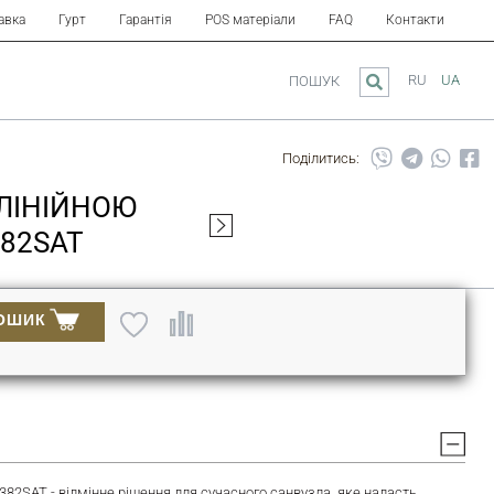
авка
Гурт
Гарантія
POS матеріали
FAQ
Контакти
RU
UA
ПОШУК
Поділитись:
З ЛІНІЙНОЮ
82SAT
ОШИК
82SAT - відмінне рішення для сучасного санвузла, яке надасть