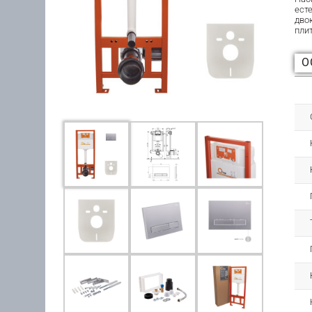
ест
дво
пли
О