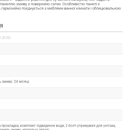
 панеллю змиву з поверхнею сатин. Особливістю панелі є
ль гармонійно поєднується з меблями ванної кімнати і облицювальною
ІЯ
 (B2B)
ь змиву: 24 місяці.
а прокладка, комплект підведення води, 2 болт-утримувачі для унітаза,
панель змиву, кріпильні деталі.