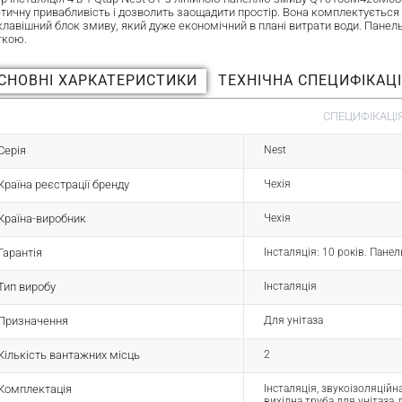
етичну привабливість і дозволить заощадити простір. Вона комплектується
клавішний блок змиву, який дуже економічний в плані витрати води. Пане
ткою.
СНОВНІ ХАРКАТЕРИСТИКИ
ТЕХНІЧНА СПЕЦИФІКАЦ
СПЕЦИФІКАЦІЯ
Серія
Nest
Країна реєстрації бренду
Чехія
Країна-виробник
Чехія
Гарантія
Інсталяція: 10 років. Панел
Тип виробу
Інсталяція
Призначення
Для унітаза
Кількість вантажних місць
2
Комплектація
Інсталяція, звукоізоляційн
вихідна труба для унітаза, 