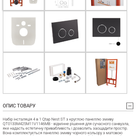
ОПИС ТОВАРУ
Набір інсталяція 4 в 1 Qtap Nest ST з круглою панеллю змиву
QT0133M425M11V1146MB - відмінне рішення для сучасного санвузла,
яке надасть естетичну привабливість і дозволить заощадити простір.
Вона комплектується панеллю змиву чорного кольору з матовою