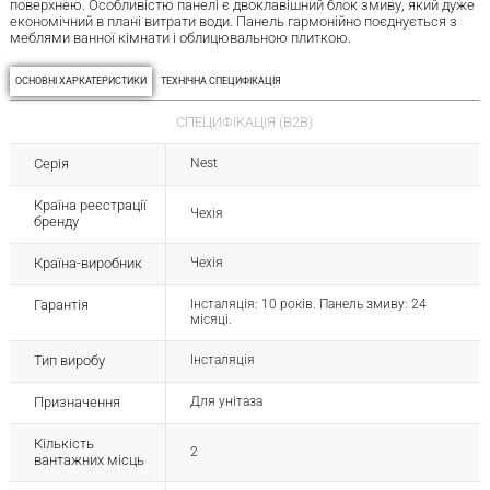
поверхнею. Особливістю панелі є двоклавішний блок змиву, який дуже
економічний в плані витрати води. Панель гармонійно поєднується з
меблями ванної кімнати і облицювальною плиткою.
ОСНОВНІ ХАРКАТЕРИСТИКИ
ТЕХНІЧНА СПЕЦИФІКАЦІЯ
СПЕЦИФІКАЦІЯ (B2B)
Серія
Nest
Країна реєстрації
Чехія
бренду
Країна-виробник
Чехія
Гарантія
Інсталяція: 10 років. Панель змиву: 24
місяці.
Тип виробу
Інсталяція
Призначення
Для унітаза
Кількість
2
вантажних місць