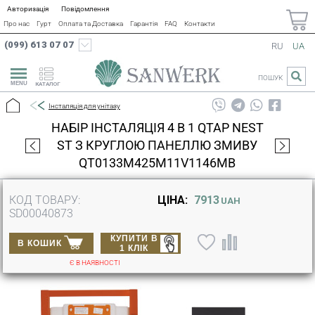
Авторизація
Повідомлення
Про нас
Гурт
Оплата та Доставка
Гарантія
FAQ
Контакти
(099) 613 07 07
RU
UA
ПОШУК
КАТАЛОГ
Інсталяція для унітазу
НАБІР ІНСТАЛЯЦІЯ 4 В 1 QTAP NEST
ST З КРУГЛОЮ ПАНЕЛЛЮ ЗМИВУ
QT0133M425M11V1146MB
КОД ТОВАРУ:
ЦІНА:
7913
UAH
SD00040873
КУПИТИ В
В КОШИК
1 КЛІК
Є В НАЯВНОСТІ