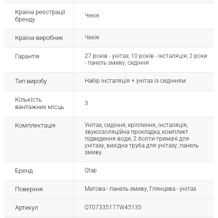
Країна реєстрації
Чехія
бренду
Країна-виробник
Чехія
Гарантія
27 років - унітаз; 10 років - інсталяція; 2 роки
- панель змиву, сидіння
Тип виробу
Набір інсталяція + унітаз із сидінням
Кількість
3
вантажних місць
Комплектація
Унітаз, сидіння, кріплення, інсталяція,
звукоізоляційна прокладка, комплект
підведення води, 2 болти-тримачі для
унітазу, вихідна труба для унітазу, панель
змиву.
Бренд
Qtap
Поверхня
Матова - панель змиву, Глянцева - унітаз
Артикул
QT07335177W45135