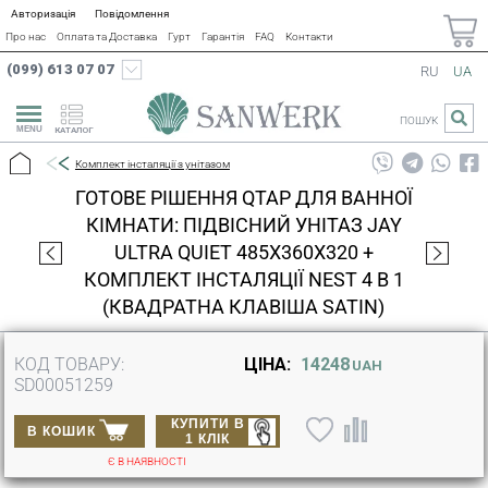
Авторизація
Повідомлення
Про нас
Оплата та Доставка
Гурт
Гарантія
FAQ
Контакти
(099) 613 07 07
RU
UA
ПОШУК
КАТАЛОГ
Комплект інсталяції з унітазом
ГОТОВЕ РІШЕННЯ QTAP ДЛЯ ВАННОЇ
КІМНАТИ: ПІДВІСНИЙ УНІТАЗ JAY
ULTRA QUIET 485X360X320 +
КОМПЛЕКТ ІНСТАЛЯЦІЇ NEST 4 В 1
(КВАДРАТНА КЛАВІША SATIN)
КОД ТОВАРУ:
ЦІНА:
14248
UAH
SD00051259
КУПИТИ В
В КОШИК
1 КЛІК
Є В НАЯВНОСТІ