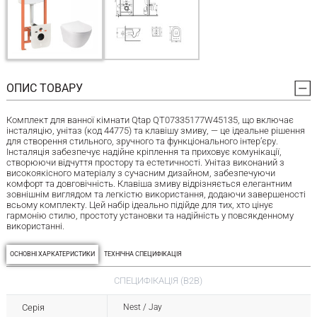
ОПИС ТОВАРУ
Комплект для ванної кімнати Qtap QT07335177W45135, що включає
інсталяцію, унітаз (код 44775) та клавішу змиву, — це ідеальне рішення
для створення стильного, зручного та функціонального інтер’єру.
Інсталяція забезпечує надійне кріплення та приховує комунікації,
створюючи відчуття простору та естетичності. Унітаз виконаний з
високоякісного матеріалу з сучасним дизайном, забезпечуючи
комфорт та довговічність. Клавіша змиву відрізняється елегантним
зовнішнім виглядом та легкістю використання, додаючи завершеності
всьому комплекту. Цей набір ідеально підійде для тих, хто цінує
гармонію стилю, простоту установки та надійність у повсякденному
використанні.
ОСНОВНІ ХАРКАТЕРИСТИКИ
ТЕХНІЧНА СПЕЦИФІКАЦІЯ
СПЕЦИФІКАЦІЯ (B2B)
Серія
Nest / Jay