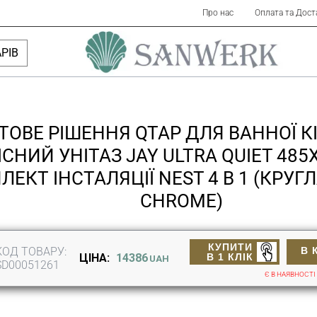
Про нас
Оплата та Дост
РІВ
ТОВЕ РІШЕННЯ QTAP ДЛЯ ВАННОЇ К
ІСНИЙ УНІТАЗ JAY ULTRA QUIET 485
ЕКТ ІНСТАЛЯЦІЇ NEST 4 В 1 (КРУГ
CHROME)
КУПИТИ
КОД ТОВАРУ:
В 
В 1 КЛІК
ЦІНА:
14386
UAH
SD00051261
Є В НАЯВНОСТІ