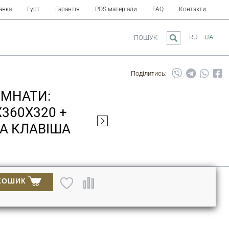
авка
Гурт
Гарантія
POS матеріали
FAQ
Контакти
RU
UA
ПОШУК
Поділитись:
ІМНАТИ:
X360X320 +
ЛА КЛАВІША
КОШИК