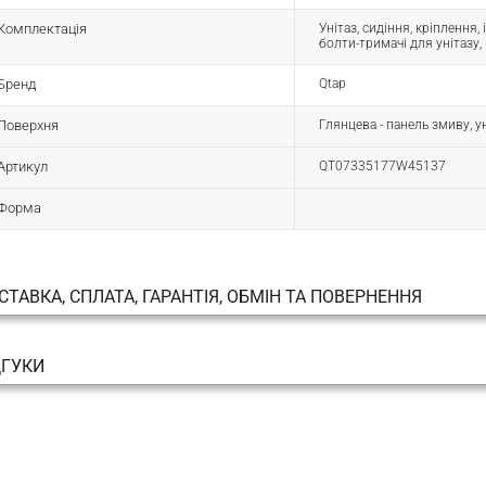
Комплектація
Унітаз, сидіння, кріплення
болти-тримачі для унітазу,
Бренд
Qtap
Поверхня
Глянцева - панель змиву, у
Артикул
QT07335177W45137
Форма
СТАВКА, СПЛАТА, ГАРАНТІЯ, ОБМІН ТА ПОВЕРНЕННЯ
ДГУКИ