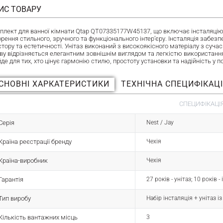
ИС ТОВАРУ
плект для ванної кімнати Qtap QT07335177W45137, що включає інсталяцію, у
рення стильного, зручного та функціонального інтер’єру. Інсталяція забезп
стору та естетичності. Унітаз виконаний з високоякісного матеріалу з суч
ву відрізняється елегантним зовнішнім виглядом та легкістю використанн
йде для тих, хто цінує гармонію стилю, простоту установки та надійність у
СНОВНІ ХАРКАТЕРИСТИКИ
ТЕХНІЧНА СПЕЦИФІКАЦ
СПЕЦИФІКАЦІЯ
Серія
Nest / Jay
Країна реєстрації бренду
Чехія
Країна-виробник
Чехія
Гарантія
27 років - унітаз; 10 років 
Тип виробу
Набір інсталяція + унітаз і
Кількість вантажних місць
3