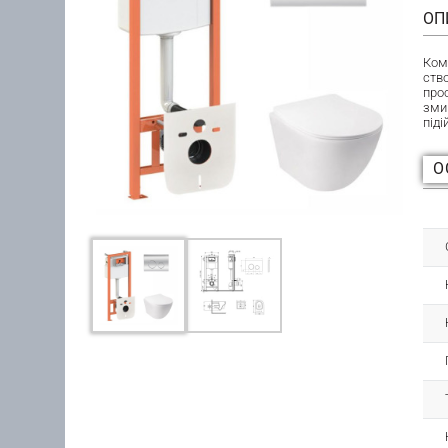
ОП
Ком
ство
про
зми
піді
О