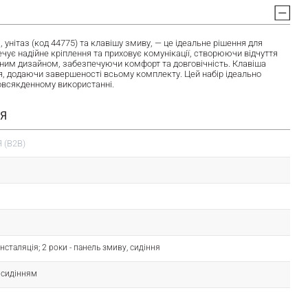
нітаз (код 44775) та клавішу змиву, — це ідеальне рішення для
ечує надійне кріплення та приховує комунікації, створюючи відчуття
асним дизайном, забезпечуючи комфорт та довговічність. Клавіша
я, додаючи завершеності всьому комплекту. Цей набір ідеально
 повсякденному використанні.
ІЯ
 (B2B)
- інсталяція; 2 роки - панель змиву, сидіння
з сидінням