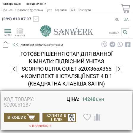
Авторизація
Повідомлення
Про нас
Оплата та Доставка
Гурт
Гарантія
FAQ
Контакти
(099) 613 07 07
RU
UA
ПОШУК
КАТАЛОГ
Комплект інсталяції з унітазом
ГОТОВЕ РІШЕННЯ QTAP ДЛЯ ВАННОЇ
КІМНАТИ: ПІДВІСНИЙ УНІТАЗ
SCORPIO ULTRA QUIET 520X365X365
+ КОМПЛЕКТ ІНСТАЛЯЦІЇ NEST 4 В 1
(КВАДРАТНА КЛАВІША SATIN)
КОД ТОВАРУ:
ЦІНА:
14248
UAH
SD00051287
КУПИТИ В
В КОШИК
1 КЛІК
Є В НАЯВНОСТІ