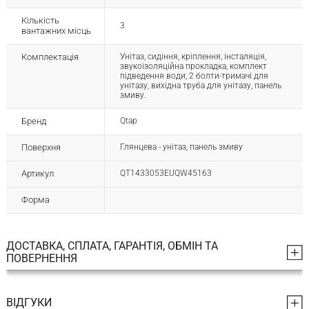
Кількість
3
вантажних місць
Комплектація
Унітаз, сидіння, кріплення, інсталяція,
звукоізоляційна прокладка, комплект
підведення води, 2 болти-тримачі для
унітазу, вихідна труба для унітазу, панель
змиву.
Бренд
Qtap
Поверхня
Глянцева - унітаз, панель змиву
Артикул
QT1433053EUQW45163
Форма
ДОСТАВКА, СПЛАТА, ГАРАНТІЯ, ОБМІН ТА
ПОВЕРНЕННЯ
ВІДГУКИ