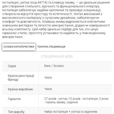
інсталяцію, унітаз (код 44774) та клавішу змиву, — це ідеальне рішення
для створення стильного, зручного та функціонального інтер’єру.
Інсталяція забезпечує надійне кріплення та приховує комунікації,
створюючи відчуття простору та естетичності. Унітаз виконаний з
високоякісного матеріалу з сучасним дизайном, забезпечуючи
комфорт та довговічність. Клавіша змиву відрізняється елегантним
зовнішнім виглядом та легкістю використання, додаючи завершеності
всьому комплекту. Цей набір ідеально підійде для тих, хто цінує
гармонію стилю, простоту установки та надійність у повсякденному
використанні.
ОСНОВНІ ХАРКАТЕРИСТИКИ
ТЕХНІЧНА СПЕЦИФІКАЦІЯ
СПЕЦИФІКАЦІЯ (B2B)
Серія
Nest / Scorpio
Країна реєстрації
Чехія
бренду
Країна-виробник
Чехія
Гарантія
27 років - унітаз; 10 років - інсталяція; 2 роки
- панель змиву, сидіння
Тип виробу
Набір інсталяція + унітаз із сидінням