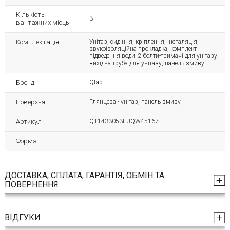
Кількість
3
вантажних місць
Комплектація
Унітаз, сидіння, кріплення, інсталяція,
звукоізоляційна прокладка, комплект
підведення води, 2 болти-тримачі для унітазу,
вихідна труба для унітазу, панель змиву.
Бренд
Qtap
Поверхня
Глянцева - унітаз, панель змиву
Артикул
QT1433053EUQW45167
Форма
ДОСТАВКА, СПЛАТА, ГАРАНТІЯ, ОБМІН ТА
ПОВЕРНЕННЯ
ВІДГУКИ