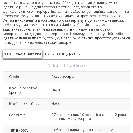
включає інсталяцію, унітаз (код 44774) та клавішу змиву, — це
ідеальне рішення для створення стильного, зручного та
функціонального інтер’єру. Інсталяція забезпечує надійне кріплення та
приховує комунікації, створюючи відчуття простору та естетичності.
Унітаз виконаний з високоякісного матеріалу з сучасним дизайном,
забезпечуючи комфорт та довговічність. Клавіша змиву
відрізняється елегантним зовнішнім виглядом та легкістю
використання, додаючи завершеності всьому комплекту. Цей набір
ідеально підійде для тих, хто цінує гармонію стилю, простоту установки
та надійність у повсякденному використанні.
ОСНОВНІ ХАРКАТЕРИСТИКИ
ТЕХНІЧНА СПЕЦИФІКАЦІЯ
СПЕЦИФІКАЦІЯ (B2B)
Серія
Nest / Scorpio
Країна реєстрації
Чехія
бренду
Країна-виробник
Чехія
Гарантія
27 років - унітаз; 10 років - інсталяція; 2 роки
- панель змиву, сидіння
Тип виробу
Набір інсталяція + унітаз із сидінням