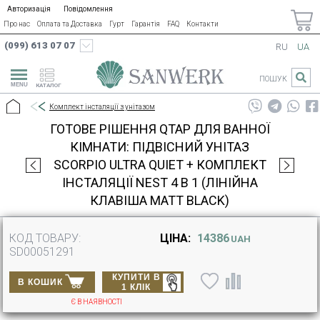
Авторизація
Повідомлення
Про нас
Оплата та Доставка
Гурт
Гарантія
FAQ
Контакти
(099) 613 07 07
RU
UA
ПОШУК
КАТАЛОГ
Комплект інсталяції з унітазом
ГОТОВЕ РІШЕННЯ QTAP ДЛЯ ВАННОЇ
КІМНАТИ: ПІДВІСНИЙ УНІТАЗ
SCORPIO ULTRA QUIET + КОМПЛЕКТ
ІНСТАЛЯЦІЇ NEST 4 В 1 (ЛІНІЙНА
КЛАВІША MATT BLACK)
КОД ТОВАРУ:
ЦІНА:
14386
UAH
SD00051291
КУПИТИ В
В КОШИК
1 КЛІК
Є В НАЯВНОСТІ