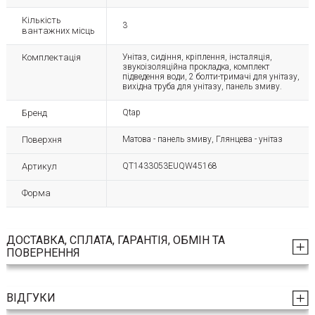
Кількість
3
вантажних місць
Комплектація
Унітаз, сидіння, кріплення, інсталяція,
звукоізоляційна прокладка, комплект
підведення води, 2 болти-тримачі для унітазу,
вихідна труба для унітазу, панель змиву.
Бренд
Qtap
Поверхня
Матова - панель змиву, Глянцева - унітаз
Артикул
QT1433053EUQW45168
Форма
ДОСТАВКА, СПЛАТА, ГАРАНТІЯ, ОБМІН ТА
ПОВЕРНЕННЯ
ВІДГУКИ