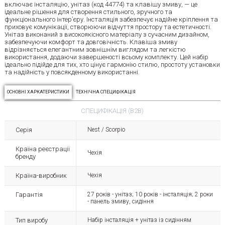
включає інсталяцію, унітаз (код 44774) та клавішу змиву, — це
ідеальне рішення для створення стильного, зручного та
функціонального інтер’єру. Інсталяція забезпечує надійне кріплення та
приховує комунікації, створюючи відчуття простору та естетичності.
Унітаз виконаний з високоякісного матеріалу з сучасним дизайном,
забезпечуючи комфорт та довговічність. Клавіша змиву
відрізняється елегантним зовнішнім виглядом та легкістю
використання, додаючи завершеності всьому комплекту. Цей набір
ідеально підійде для тих, хто цінує гармонію стилю, простоту установки
та надійність у повсякденному використанні.
ОСНОВНІ ХАРКАТЕРИСТИКИ
ТЕХНІЧНА СПЕЦИФІКАЦІЯ
СПЕЦИФІКАЦІЯ (B2B)
Серія
Nest / Scorpio
Країна реєстрації
Чехія
бренду
Країна-виробник
Чехія
Гарантія
27 років - унітаз; 10 років - інсталяція; 2 роки
- панель змиву, сидіння
Тип виробу
Набір інсталяція + унітаз із сидінням