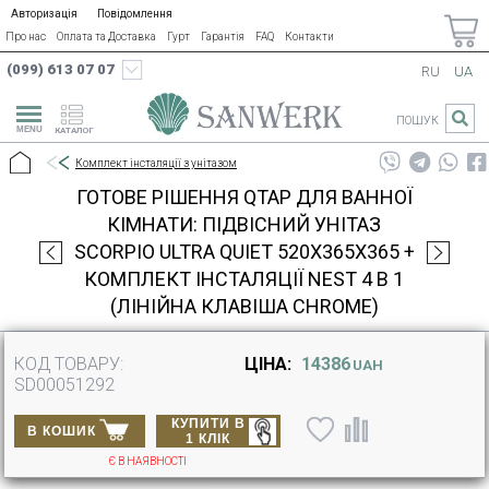
Авторизація
Повідомлення
Про нас
Оплата та Доставка
Гурт
Гарантія
FAQ
Контакти
(099) 613 07 07
RU
UA
ПОШУК
КАТАЛОГ
Комплект інсталяції з унітазом
ГОТОВЕ РІШЕННЯ QTAP ДЛЯ ВАННОЇ
КІМНАТИ: ПІДВІСНИЙ УНІТАЗ
SCORPIO ULTRA QUIET 520X365X365 +
КОМПЛЕКТ ІНСТАЛЯЦІЇ NEST 4 В 1
(ЛІНІЙНА КЛАВІША CHROME)
КОД ТОВАРУ:
ЦІНА:
14386
UAH
SD00051292
КУПИТИ В
В КОШИК
1 КЛІК
Є В НАЯВНОСТІ