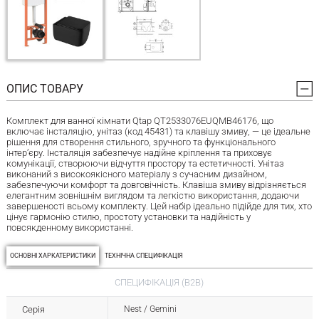
ОПИС ТОВАРУ
Комплект для ванної кімнати Qtap QT2533076EUQMB46176, що
включає інсталяцію, унітаз (код 45431) та клавішу змиву, — це ідеальне
рішення для створення стильного, зручного та функціонального
інтер’єру. Інсталяція забезпечує надійне кріплення та приховує
комунікації, створюючи відчуття простору та естетичності. Унітаз
виконаний з високоякісного матеріалу з сучасним дизайном,
забезпечуючи комфорт та довговічність. Клавіша змиву відрізняється
елегантним зовнішнім виглядом та легкістю використання, додаючи
завершеності всьому комплекту. Цей набір ідеально підійде для тих, хто
цінує гармонію стилю, простоту установки та надійність у
повсякденному використанні.
ОСНОВНІ ХАРКАТЕРИСТИКИ
ТЕХНІЧНА СПЕЦИФІКАЦІЯ
СПЕЦИФІКАЦІЯ (B2B)
Серія
Nest / Gemini