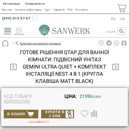
Авторизація
Повідомлення
Про нас
Оплата та Доставка
Гурт
Гарантія
FAQ
Контакти
(099) 613 07 07
RU
UA
ПОШУК
КАТАЛОГ
Комплект інсталяції з унітазом
ГОТОВЕ РІШЕННЯ QTAP ДЛЯ ВАННОЇ
КІМНАТИ: ПІДВІСНИЙ УНІТАЗ
GEMINI ULTRA QUIET + КОМПЛЕКТ
ІНСТАЛЯЦІЇ NEST 4 В 1 (КРУГЛА
КЛАВІША MATT BLACK)
КОД ТОВАРУ:
ЦІНА:
21986
UAH
SD00052300
КУПИТИ В
В КОШИК
1 КЛІК
Є В НАЯВНОСТІ