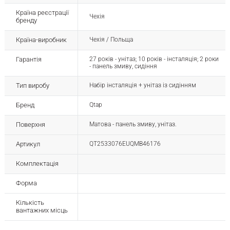
Країна реєстрації
Чехія
бренду
Країна-виробник
Чехія / Польща
Гарантія
27 років - унітаз; 10 років - інсталяція; 2 роки
- панель змиву, сидіння
Тип виробу
Набір інсталяція + унітаз із сидінням
Бренд
Qtap
Поверхня
Матова - панель змиву, унітаз.
Артикул
QT2533076EUQMB46176
Комплектація
Форма
Кількість
вантажних місць