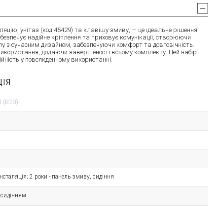
ію, унітаз (код 45429) та клавішу змиву, — це ідеальне рішення
забезпечує надійне кріплення та приховує комунікації, створюючи
алу з сучасним дизайном, забезпечуючи комфорт та довговічність.
икористання, додаючи завершеності всьому комплекту. Цей набір
дійність у повсякденному використанні.
ЦІЯ
 (B2B)
- інсталяція; 2 роки - панель змиву, сидіння
з сидінням