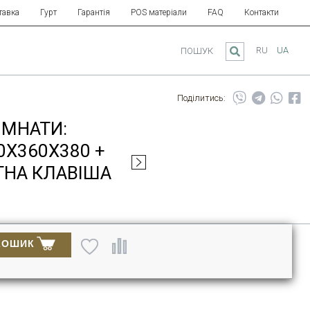
тавка
Гурт
Гарантія
POS матеріали
FAQ
Контакти
RU
UA
ПОШУК
Поділитись:
ІМНАТИ:
0X360X380 +
АТНА КЛАВІША
КОШИК