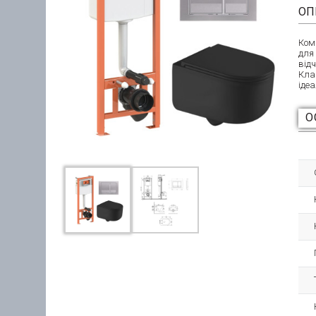
ОП
Ком
для
від
Кла
ідеа
О