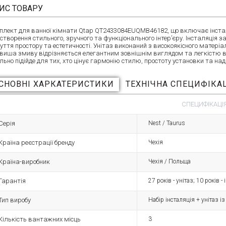
ИС ТОВАРУ
плект для ванної кімнати Qtap QT2433084EUQMB46182, що включає інсталяц
 створення стильного, зручного та функціонального інтер’єру. Інсталяція 
чуття простору та естетичності. Унітаз виконаний з високоякісного матері
виша змиву відрізняється елегантним зовнішнім виглядом та легкістю в
льно підійде для тих, хто цінує гармонію стилю, простоту установки та на
СНОВНІ ХАРКАТЕРИСТИКИ
ТЕХНІЧНА СПЕЦИФІКА
СПЕЦИФІКАЦІЯ
Серія
Nest / Taurus
Країна реєстрації бренду
Чехія
Країна-виробник
Чехія / Польща
Гарантія
27 років - унітаз; 10 років 
Тип виробу
Набір інсталяція + унітаз і
Кількість вантажних місць
3