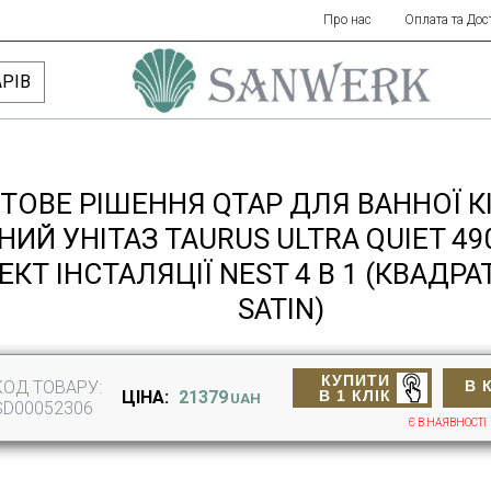
Про нас
Оплата та Дос
РІВ
ТОВЕ РІШЕННЯ QTAP ДЛЯ ВАННОЇ К
НИЙ УНІТАЗ TAURUS ULTRA QUIET 49
КТ ІНСТАЛЯЦІЇ NEST 4 В 1 (КВАДР
SATIN)
КУПИТИ
КОД ТОВАРУ:
В 
В 1 КЛІК
ЦІНА:
21379
UAH
SD00052306
Є В НАЯВНОСТІ