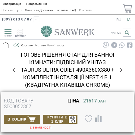
Авторизація
Повідомлення
Про нас
Гурт
Оплата та Доставка
Гарантія
FAQ
Контакти
(099) 613 07 07
RU
UA
ПОШУК
КАТАЛОГ
Комплект інсталяції з унітазом
ГОТОВЕ РІШЕННЯ QTAP ДЛЯ ВАННОЇ
КІМНАТИ: ПІДВІСНИЙ УНІТАЗ
TAURUS ULTRA QUIET 490X360X380 +
КОМПЛЕКТ ІНСТАЛЯЦІЇ NEST 4 В 1
(КВАДРАТНА КЛАВІША CHROME)
КОД ТОВАРУ:
ЦІНА:
21517
UAH
SD00052307
КУПИТИ В
В КОШИК
1 КЛІК
Є В НАЯВНОСТІ