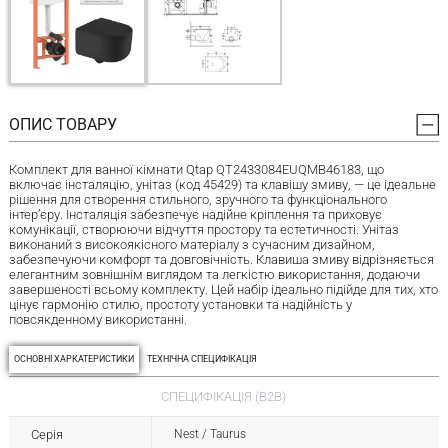
ОПИС ТОВАРУ
Комплект для ванної кімнати Qtap QT2433084EUQMB46183, що
включає інсталяцію, унітаз (код 45429) та клавішу змиву, — це ідеальне
рішення для створення стильного, зручного та функціонального
інтер’єру. Інсталяція забезпечує надійне кріплення та приховує
комунікації, створюючи відчуття простору та естетичності. Унітаз
виконаний з високоякісного матеріалу з сучасним дизайном,
забезпечуючи комфорт та довговічність. Клавиша змиву відрізняється
елегантним зовнішнім виглядом та легкістю використання, додаючи
завершеності всьому комплекту. Цей набір ідеально підійде для тих, хто
цінує гармонію стилю, простоту установки та надійність у
повсякденному використанні.
ОСНОВНІ ХАРКАТЕРИСТИКИ
ТЕХНІЧНА СПЕЦИФІКАЦІЯ
СПЕЦИФІКАЦІЯ (B2B)
Серія
Nest / Taurus