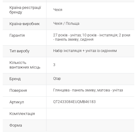
Країна реєстрації
Чехія
бренду
Країна-виробник
Чехія / Польща
Гарантія
27 років - унітаз; 10 років - інсталяція; 2 роки
- панель змиву, сидіння
Тип виробу
Набір інсталяція + унітаз із сидінням
Кількість
3
вантажних місць
Бренд
Qtap
Поверхня
Глянцева - панель змиву, матова - унітаз
Артикул
QT2433084EUQMB46183
Комплектація
Форма