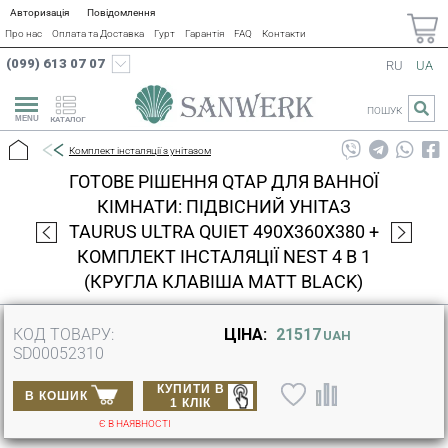
Авторизація
Повідомлення
Про нас
Оплата та Доставка
Гурт
Гарантія
FAQ
Контакти
(099) 613 07 07
RU
UA
ПОШУК
КАТАЛОГ
Комплект інсталяції з унітазом
ГОТОВЕ РІШЕННЯ QTAP ДЛЯ ВАННОЇ
КІМНАТИ: ПІДВІСНИЙ УНІТАЗ
TAURUS ULTRA QUIET 490X360X380 +
КОМПЛЕКТ ІНСТАЛЯЦІЇ NEST 4 В 1
(КРУГЛА КЛАВІША MATT BLACK)
КОД ТОВАРУ:
ЦІНА:
21517
UAH
SD00052310
КУПИТИ В
В КОШИК
1 КЛІК
Є В НАЯВНОСТІ