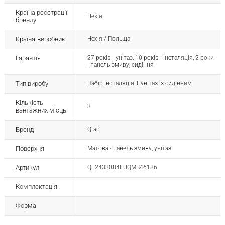
Країна реєстрації
Чехія
бренду
Країна-виробник
Чехія / Польща
Гарантія
27 років - унітаз; 10 років - інсталяція; 2 роки
- панель змиву, сидіння
Тип виробу
Набір інсталяція + унітаз із сидінням
Кількість
3
вантажних місць
Бренд
Qtap
Поверхня
Матова - панель змиву, унітаз
Артикул
QT2433084EUQMB46186
Комплектація
Форма