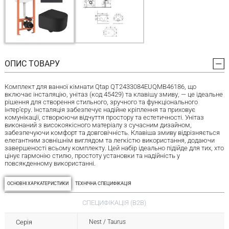
ОПИС ТОВАРУ
Комплект для ванної кімнати Qtap QT2433084EUQMB46186, що
включає інсталяцію, унітаз (код 45429) та клавішу змиву, — це ідеальне
рішення для створення стильного, зручного та функціонального
інтер’єру. Інсталяція забезпечує надійне кріплення та приховує
комунікації, створюючи відчуття простору та естетичності. Унітаз
виконаний з високоякісного матеріалу з сучасним дизайном,
забезпечуючи комфорт та довговічність. Клавіша змиву відрізняється
елегантним зовнішнім виглядом та легкістю використання, додаючи
завершеності всьому комплекту. Цей набір ідеально підійде для тих, хто
цінує гармонію стилю, простоту установки та надійність у
повсякденному використанні.
ОСНОВНІ ХАРКАТЕРИСТИКИ
ТЕХНІЧНА СПЕЦИФІКАЦІЯ
СПЕЦИФІКАЦІЯ (B2B)
Серія
Nest / Taurus