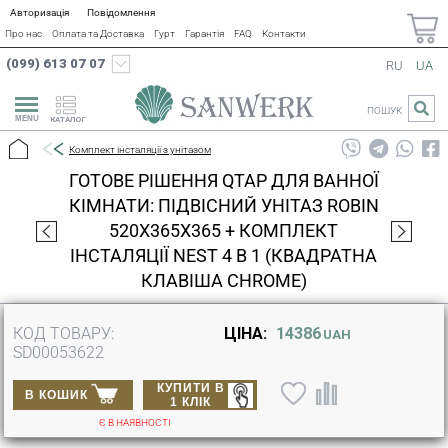
Авторизація
Повідомлення
Про нас
Оплата та Доставка
Гурт
Гарантія
FAQ
Контакти
(099) 613 07 07
RU
UA
ПОШУК
КАТАЛОГ
Комплект інсталяції з унітазом
ГОТОВЕ РІШЕННЯ QTAP ДЛЯ ВАННОЇ
КІМНАТИ: ПІДВІСНИЙ УНІТАЗ ROBIN
520X365X365 + КОМПЛЕКТ
ІНСТАЛЯЦІЇ NEST 4 В 1 (КВАДРАТНА
КЛАВІША CHROME)
КОД ТОВАРУ:
ЦІНА:
14386
UAH
SD00053622
КУПИТИ В
В КОШИК
1 КЛІК
Є В НАЯВНОСТІ