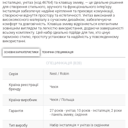
інсталяцію, унітаз (код 46764) та клавішу змиву, — це ідеальне рішення
для створення стильного, зручного та функціонального інтер’єру.
Інсталяція забезпечує надійне кріплення та приховує комунікації,
створюючи відчуття простору та естетичності. Унітаз виконаний з
високоякісного матеріалу з сучасним дизайном, забезпечуючи
комфорт та довговічність. Клавіша змиву відрізняється елегантним
зовнішнім виглядом та легкістю використання, додаючи завершеності
всьому комплекту. Цей набір ідеально підійде для тих, хто цінує
гармонію стилю, простоту установки та надійність у повсякденному
використанні.
ОСНОВНІ ХАРКАТЕРИСТИКИ
ТЕХНІЧНА СПЕЦИФІКАЦІЯ
СПЕЦИФІКАЦІЯ (B2B)
Серія
Nest / Robin
Країна реєстрації
Чехія
бренду
Країна-виробник
Чехія / Польща
Гарантія
27 років - унітаз; 10 років - інсталяція; 2 роки
- панель змиву, сидіння
Тип виробу
Набір інсталяція + унітаз із сидінням