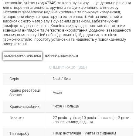
інсталяцію, унітаз (код 47345) та клавішу змиву, — це ідеальне рішення
для створення стильного, зручного та функціонального інтер’єру.
Інсталяція забезпечує надійне кріплення та приховує комунікації,
створюючи відчуття простору та естетичності. Унітаз виконаний з
високоякісного матеріалу з сучасним дизайном, забезпечуючи
комфорт та довговічність. Клавіша змиву відрізняється елегантним
зовнішнім виглядом та легкістю використання, додаючи завершеності
всьому комплекту. Цей набір ідеально підійде для тих, хто цінує
гармонію стилю, простоту установки та надійність у повсякденному
використанні.
ОСНОВНІ ХАРКАТЕРИСТИКИ
ТЕХНІЧНА СПЕЦИФІКАЦІЯ
СПЕЦИФІКАЦІЯ (B2B)
Серія
Nest / Swan
Країна реєстрації
Чехія
бренду
Країна-виробник
Чехія / Польща
Гарантія
27 років - унітаз; 10 років - інсталяція; 2 роки
- панель змиву, сидіння
Тип виробу
Набір інсталяція + унітаз із сидінням