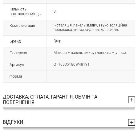
Кількість
3
вантажних місць
Комплектація
Інсталяція, панель змиву, звукоізоляційна
прокладка, унітаз, сидіння, кріплення.
Бренд
Qtap
Поверхня
Матова – панель змиву;глянцева – унітаз.
Артикул
QT16335180W48191
Форма
ДОСТАВКА, СПЛАТА, ГАРАНТІЯ, ОБМІН ТА
ПОВЕРНЕННЯ
ВІДГУКИ