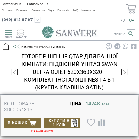
Авторизація
Повідомлення
Про нас
Оплата та Доставка
Гурт
Гарантія
FAQ
Контакти
(099) 613 07 07
RU
UA
ПОШУК
КАТАЛОГ
Комплект інсталяції з унітазом
ГОТОВЕ РІШЕННЯ QTAP ДЛЯ ВАННОЇ
КІМНАТИ: ПІДВІСНИЙ УНІТАЗ SWAN
ULTRA QUIET 520X360X320 +
КОМПЛЕКТ ІНСТАЛЯЦІЇ NEST 4 В 1
(КРУГЛА КЛАВІША SATIN)
КОД ТОВАРУ:
ЦІНА:
14248
UAH
SD00054315
КУПИТИ В
В КОШИК
1 КЛІК
Є В НАЯВНОСТІ