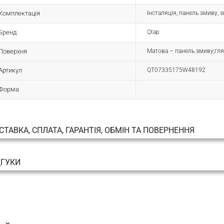
Комплектація
Інсталяція, панель змиву, з
Бренд
Qtap
Поверхня
Матова – панель змиву;гля
Артикул
QT07335175W48192
Форма
СТАВКА, СПЛАТА, ГАРАНТІЯ, ОБМІН ТА ПОВЕРНЕННЯ
ДГУКИ