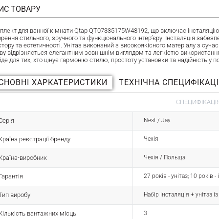
ИС ТОВАРУ
плект для ванної кімнати Qtap QT07335175W48192, що включає інсталяцію, у
рення стильного, зручного та функціонального інтер’єру. Інсталяція забезп
стору та естетичності. Унітаз виконаний з високоякісного матеріалу з суч
ву відрізняється елегантним зовнішнім виглядом та легкістю використанн
йде для тих, хто цінує гармонію стилю, простоту установки та надійність у
СНОВНІ ХАРКАТЕРИСТИКИ
ТЕХНІЧНА СПЕЦИФІКАЦ
СПЕЦИФІКАЦІЯ
Серія
Nest / Jay
Країна реєстрації бренду
Чехія
Країна-виробник
Чехія / Польща
Гарантія
27 років - унітаз; 10 років 
Тип виробу
Набір інсталяція + унітаз і
Кількість вантажних місць
3