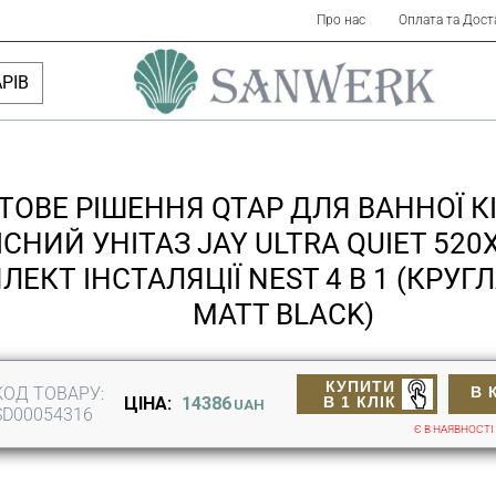
Про нас
Оплата та Дост
РІВ
ТОВЕ РІШЕННЯ QTAP ДЛЯ ВАННОЇ К
ІСНИЙ УНІТАЗ JAY ULTRA QUIET 520
ЕКТ ІНСТАЛЯЦІЇ NEST 4 В 1 (КРУГ
MATT BLACK)
КУПИТИ
КОД ТОВАРУ:
В 
В 1 КЛІК
ЦІНА:
14386
UAH
SD00054316
Є В НАЯВНОСТІ