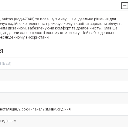
нітаз (код 47343) та клавішу змиву, — це ідеальне рішення для
ечує надійне кріплення та приховує комунікації, створюючи відчуття
асним дизайном, забезпечуючи комфорт та довговічність. Клавіша
я, додаючи завершеності всьому комплекту. Цей набір ідеально
 повсякденному використанні.
ІЯ
 (B2B)
- інсталяція; 2 роки - панель змиву, сидіння
з сидінням