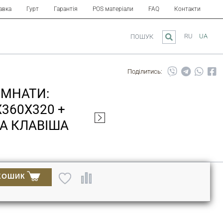
авка
Гурт
Гарантія
POS матеріали
FAQ
Контакти
RU
UA
ПОШУК
Поділитись:
ІМНАТИ:
X360X320 +
ЛА КЛАВІША
КОШИК