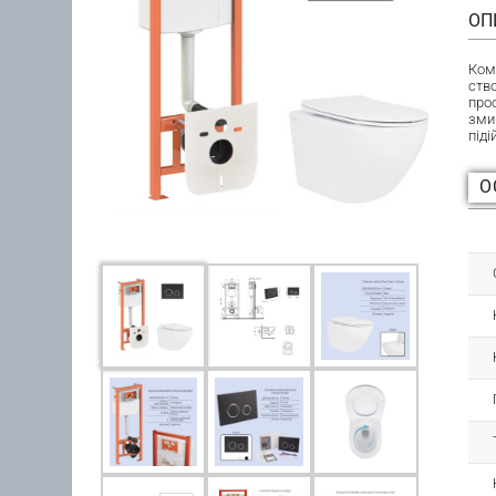
ОП
Ком
ство
про
зми
піді
О