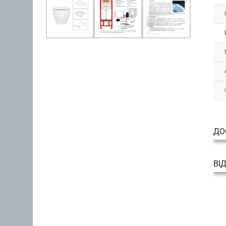
ДО
ВІ